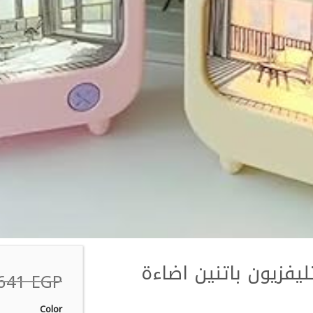
فزيون باتنين اضاءة
641
EGP
Color