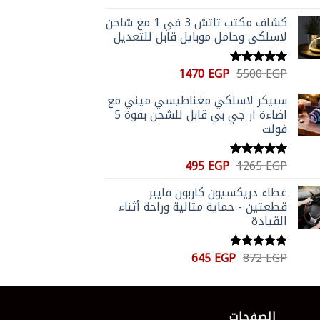
المنتج
الأصلي
الحالي
5.00
من 5
كشاف مكتب تاتش 3 في 1 مع شاحن
هو:
هو:
لاسلكي وحامل موبايل قابل للتعديل
405 EGP.
551 EGP.
السعر
السعر
1470
EGP
5500
EGP
تم التقييم
الأصلي
الحالي
5.00
من 5
سبيكر لاسلكي مغناطيسي ميني مع
هو:
هو:
اضاءة ار جي بي قابل للشحن بقوة 5
1470 EGP.
5500 EGP.
فولت
السعر
السعر
495
EGP
1265
EGP
تم التقييم
الأصلي
الحالي
5.00
من 5
غطاء دريكسيون كاربون فايبر
هو:
هو:
قطعتين - حماية مثالية وراحة أثناء
495 EGP.
1265 EGP.
القيادة
السعر
السعر
645
EGP
872
EGP
تم التقييم
الأصلي
الحالي
5.00
من 5
هو:
هو:
645 EGP.
872 EGP.
الصفحات