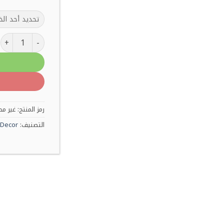
كمية وناسة مك
رمز المنتج:
غير مح
التصنيف:
Decor