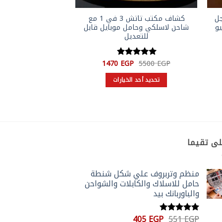
جل
كشاف مكتب تاتش 3 في 1 مع
مصباح على شكل 
بيو
شاحن لاسلكي وحامل موبايل قابل
يعمل بالشحن 
للتعديل
السعر
السعر
ا
P
1149
EGP
1470
EGP
5500
EGP
تم التقييم
الأصلي
الحالي
ا
5
من 5
هو:
هو:
ه
تحديد أحد الخيارات
إضافة إلى 
.
1470 EGP.
5500 EGP.
هناك
العديد
من
الأشكال
المختلفة
لى تقيما
لهذا
المنتج.
يمكن
منظم وتربروف علي شكل شنطة
اختيار
حامل للاسلاك والكابلات والشواحن
الخيارات
والباوربانك بيد
على
صفحة
السعر
السعر
405
EGP
551
EGP
تم التقييم