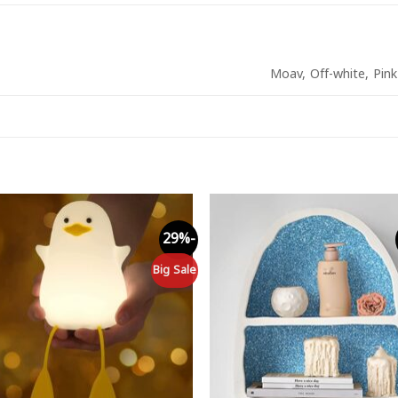
Moav, Off-white, Pink
-29%
to
Add to
st
wishlist
Big Sale