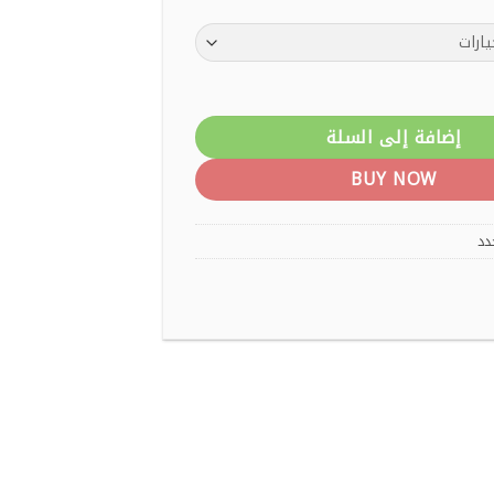
هو:
هو:
570 EGP.
641 EGP.
تب ميني شكل تليفزيون باتنين اضاءة مختلفة قابل للشحن
إضافة إلى السلة
BUY NOW
دد