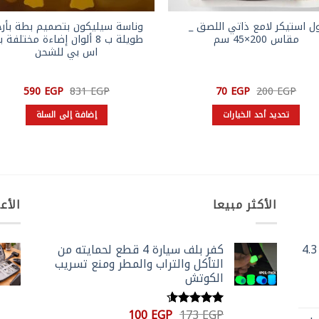
ول استيكر لامع ذاتي اللصق _
وناسة سيليكون بتصميم بطة بأر
مقاس 200×45 سم
طويلة ب 8 ألوان إضاءة مختلفة 
اس بي للشحن
السعر
السعر
السعر
السعر
590
EGP
831
EGP
70
EGP
200
EGP
الأصلي
الحالي
الأصلي
الحالي
هو:
هو:
هو:
هو:
تحديد أحد الخيارات
إضافة إلى السلة
590 EGP.
831 EGP.
70 EGP.
200 EGP.
هناك
العديد
من
الأشكال
المختلفة
الأكثر مبيعا
الأع
لهذا
المنتج.
يمكن
جرس باب لاسلكي بكاميرا وشاشة 4.3
كفر بلف سيارة 4 قطع لحمايته من
اختيار
التأكل والتراب والمطر ومنع تسريب
الخيارات
الكوتش
على
صفحة
السعر
السعر
100
EGP
173
EGP
تم التقييم