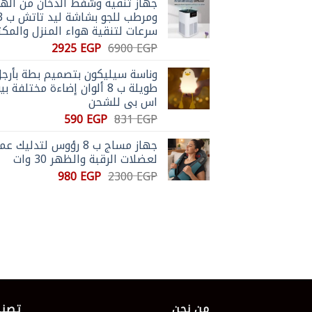
جهاز تنقية وشفط الدخان من الهو
هو:
هو:
ومرطب للجو بش
3305 EGP.
6900 EGP.
سرعات لتنقية هواء المنزل والمك
السعر
السعر
2925
EGP
6900
EGP
الأصلي
الحالي
وناسة سيليكون بتصميم بطة بأرج
هو:
هو:
طويلة ب 8 ألوان إضاءة مختلفة بي
2925 EGP.
6900 EGP.
اس بي للشحن
السعر
السعر
590
EGP
831
EGP
الأصلي
الحالي
جهاز مساج ب 8 رؤوس لتدليك 
هو:
هو:
لعضلات الرقبة والظهر 30 وات
590 EGP.
831 EGP.
السعر
السعر
980
EGP
2300
EGP
الأصلي
الحالي
هو:
هو:
980 EGP.
2300 EGP.
من نحن
تصني