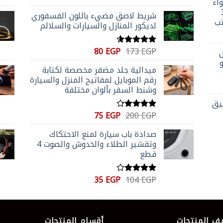
المنتج
اء
الأصلي
الحالي
4.59
من 5
اشة ليد تاتش ب 3
شريط لاصق مضيء باللون الفسفوري
هو:
هو:
تب
لديكور المنازل والسيارات والسلالم
100 EGP.
173 EGP.
السعر
السعر
80
EGP
173
EGP
ل
تم التقييم
الأصلي
الحالي
4.56
من 5
و
ميدالية جلد مضفر مخصصة لكتابة
هو:
هو:
رقم الموبايل لمفاتيح المنزل والسيارة
80 EGP.
173 EGP.
وشنط السفر بألوان مختلفة
عميق
السعر
السعر
75
EGP
200
EGP
تم التقييم
الأصلي
الحالي
4.20
من
5
صدادة باب سيارة لمنع الاحتكاك
هو:
هو:
وتقشير الطلاء والخدوش والصوت 4
75 EGP.
200 EGP.
قطع
السعر
السعر
35
EGP
104
EGP
تم
الأصلي
الحالي
التقييم
4.00
من
هو:
هو:
5
35 EGP.
104 EGP.
ف المنتجات
أقسام المنتجات