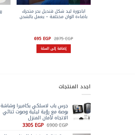
اباجورة ليد شكل قنديل بحر متحرك
ر
باضاءة الوان مختلفة – يعمل بالشحن
السعر
السعر
695
EGP
2875
EGP
الأصلي
الحالي
هو:
هو:
إضافة إلى السلة
695 EGP.
2875 EGP.
اجدد المنتجات
بوصة مع رؤية ليلية وصوت ثنائي
الاتجاه لأمان المنزل
السعر
السعر
3305
EGP
6900
EGP
الأصلي
الحالي