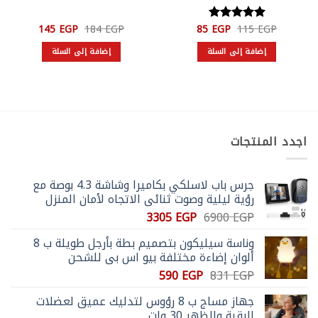
السعر
السعر
السعر
السعر
145
EGP
184
EGP
85
EGP
115
EGP
تم التقييم
الأصلي
الحالي
الأصلي
الحالي
5
من 5
هو:
هو:
هو:
هو:
إضافة إلى السلة
إضافة إلى السلة
145 EGP.
184 EGP.
85 EGP.
115 EGP.
اجدد المنتجات
جرس باب لاسلكي بكاميرا وشاشة 4.3 بوصة مع
رؤية ليلية وصوت ثنائي الاتجاه لأمان المنزل
السعر
السعر
3305
EGP
6900
EGP
الأصلي
الحالي
وناسة سيليكون بتصميم بطة بأرجل طويلة ب 8
هو:
هو:
ألوان إضاءة مختلفة بيو اس بي للشحن
3305 EGP.
6900 EGP.
السعر
السعر
590
EGP
831
EGP
الأصلي
الحالي
جهاز مساج ب 8 رؤوس لتدليك عميق لعضلات
هو:
هو:
الرقبة والظهر 30 وات