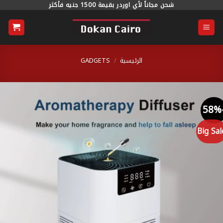
خطي
شحن مجاناً لأي اوردر بقيمة 1500 جنيه فأكثر
محتوى
الرئيسية
/
GADGETS
Big S