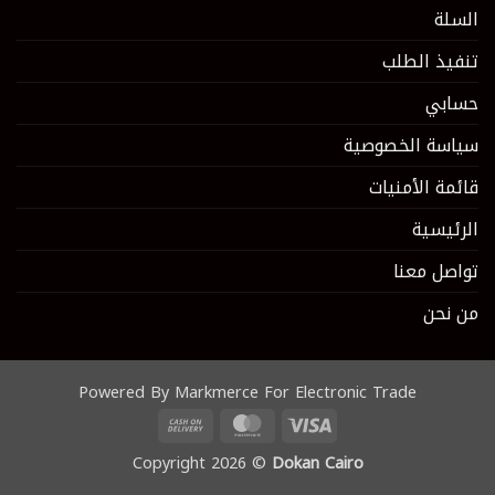
السلة
تنفيذ الطلب
حسابي
سياسة الخصوصية
قائمة الأمنيات
الرئيسية
تواصل معنا
من نحن
Powered By Markmerce For Electronic Trade
Cash
MasterCard
Visa
On
Copyright 2026 ©
Dokan Cairo
Delivery