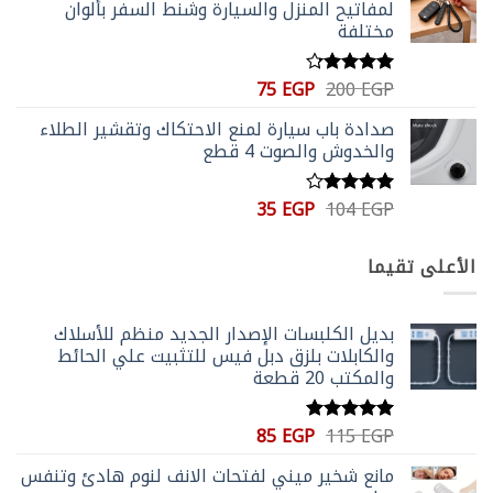
لمفاتيح المنزل والسيارة وشنط السفر بألوان
80 EGP.
173 EGP.
مختلفة
السعر
السعر
75
EGP
200
EGP
تم التقييم
الأصلي
الحالي
4.20
من
صدادة باب سيارة لمنع الاحتكاك وتقشير الطلاء
5
هو:
هو:
والخدوش والصوت 4 قطع
75 EGP.
200 EGP.
السعر
السعر
35
EGP
104
EGP
تم
الأصلي
الحالي
التقييم
4.00
من
هو:
هو:
الأعلى تقيما
5
35 EGP.
104 EGP.
بديل الكلبسات الإصدار الجديد منظم للأسلاك
والكابلات بلزق دبل فيس للتثبيت علي الحائط
والمكتب 20 قطعة
السعر
السعر
85
EGP
115
EGP
تم التقييم
الأصلي
الحالي
5.00
من 5
مانع شخير ميني لفتحات الانف لنوم هادئ وتنفس
هو:
هو: