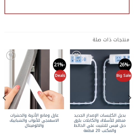
منتجات ذات صلة
-23%
-21%
-26%
Add to
Add to
wishlist
wishlist
le
Deals
Big Sale
بديل الكلبسات الإصدار الجديد
عازل ومانع الأتربة والحشرات
منظم للأسلاك والكابلات بلزق
الاسفنجي للأبواب والشبابيك
دبل فيس للتثبيت علي الحائط
والالوميتال
والمكتب 20 قطعة