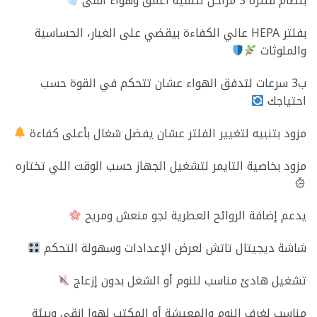
بنظام فلترة 3 مراحل لتنقية أعمق وهواء أنقى
بفلتر HEPA عالي الكفاءة بيقضي على الغبار، الحساسية
والملوثات
ب3 سرعات لتدفق الهواء عشان تتحكم في القوة حسب
احتياجك
مزود بتنبيه لتغيير الفلتر عشان يفضل شغال بأعلى كفاءة
مزود بخاصية التايمر لتشغيل الجهاز حسب الوقت اللي تختاره
يدعم إضافة الروائح العطرية لجو منعش ومريح
شاشة ديجيتال تاتش لعرض الإعدادات وسهولة التحكم
تشغيل هادئ مناسب للنوم أو الشغل بدون إزعاج
مناسب لغرف النوم والمعيشة أو المكتب لهوا انقى وبيئة