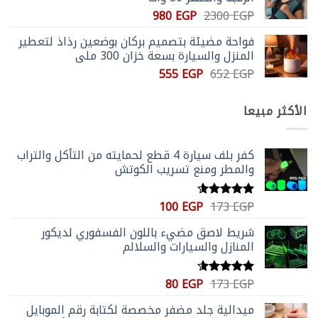
590 EGP.
831 EGP.
السعر
السعر
980
EGP
2300
EGP
الأصلي
الحالي
فواحة مضيئة بتصميم بركان بوضعين رذاذ لتعطير
هو:
هو:
المنزل والسيارة بسعة خزان 300 ملي
980 EGP.
2300 EGP.
السعر
السعر
555
EGP
652
EGP
الأصلي
الحالي
هو:
هو:
الأكثر مبيعا
555 EGP.
652 EGP.
كفر بلف سيارة 4 قطع لحمايته من التأكل والتراب
والمطر ومنع تسريب الكوتش
السعر
السعر
100
EGP
173
EGP
تم التقييم
الأصلي
الحالي
4.59
من 5
شريط لاصق مضيء باللون الفسفوري لديكور
هو:
هو:
المنازل والسيارات والسلالم
100 EGP.
173 EGP.
السعر
السعر
80
EGP
173
EGP
تم التقييم
الأصلي
الحالي
4.56
من 5
ميدالية جلد مضفر مخصصة لكتابة رقم الموبايل
هو:
هو: