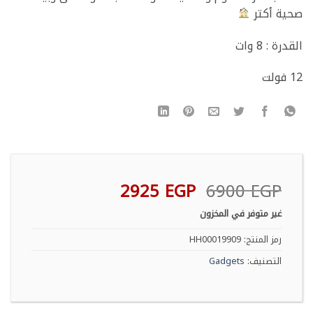
صحية أكتر
القدرة : 8 وات
12 فولت
السعر
السعر
2925
EGP
6900
EGP
الأصلي
الحالي
غير متوفر في المخزون
هو:
هو:
2925 EGP.
6900 EGP.
رمز المنتج:
HH00019909
التصنيف:
Gadgets