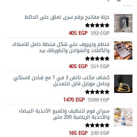
35 EGP.
104 EGP.
خزنة مفاتيح برقم سري تعلق علي الحائط
السعر
السعر
405
EGP
592
EGP
تم التقييم
الأصلي
الحالي
5.00
من 5
منظم وتربروف علي شكل شنطة حامل للاسلاك
هو:
هو:
والكابلات والشواحن والباوربانك بيد
405 EGP.
592 EGP.
السعر
السعر
405
EGP
551
EGP
تم التقييم
الأصلي
الحالي
5.00
من 5
كشاف مكتب تاتش 3 في 1 مع شاحن لاسلكي
هو:
هو:
وحامل موبايل قابل للتعديل
405 EGP.
551 EGP.
السعر
السعر
1470
EGP
5500
EGP
تم التقييم
الأصلي
الحالي
5.00
من 5
سبراي فوم لتنظيف وتلميع الأحذية البيضاء
هو:
هو:
والأحذية الرياضية 200 ملي
1470 EGP.
5500 EGP.
السعر
السعر
165
EGP
230
EGP
تم التقييم