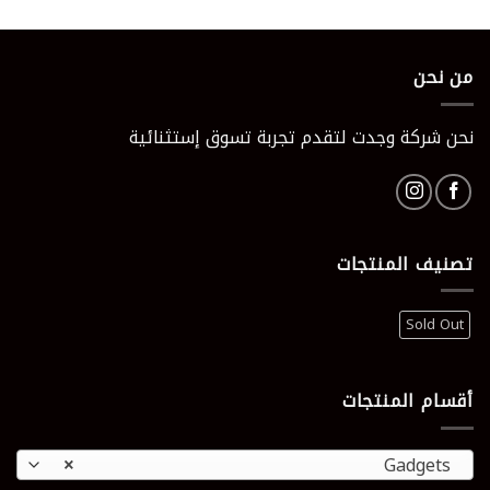
الأصلي
الحالي
5.00
من 5
هو:
هو:
165 EGP.
230 EGP.
من نحن
نحن شركة وجدت لتقدم تجربة تسوق إستثنائية
تصنيف المنتجات
Sold Out
أقسام المنتجات
×
Gadgets