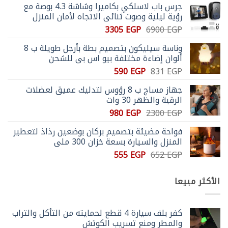
جرس باب لاسلكي بكاميرا وشاشة 4.3 بوصة مع
رؤية ليلية وصوت ثنائي الاتجاه لأمان المنزل
السعر
السعر
3305
EGP
6900
EGP
الأصلي
الحالي
وناسة سيليكون بتصميم بطة بأرجل طويلة ب 8
هو:
هو:
ألوان إضاءة مختلفة بيو اس بي للشحن
3305 EGP.
6900 EGP.
السعر
السعر
590
EGP
831
EGP
الأصلي
الحالي
جهاز مساج ب 8 رؤوس لتدليك عميق لعضلات
هو:
هو:
الرقبة والظهر 30 وات
590 EGP.
831 EGP.
السعر
السعر
980
EGP
2300
EGP
الأصلي
الحالي
فواحة مضيئة بتصميم بركان بوضعين رذاذ لتعطير
هو:
هو:
المنزل والسيارة بسعة خزان 300 ملي
980 EGP.
2300 EGP.
السعر
السعر
555
EGP
652
EGP
الأصلي
الحالي
هو:
هو:
الأكثر مبيعا
555 EGP.
652 EGP.
كفر بلف سيارة 4 قطع لحمايته من التأكل والتراب
والمطر ومنع تسريب الكوتش