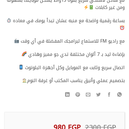
مع شاحن لاسلكي سريع بقوة 15واط يشحن موبايلك بسهولة
ومن غير كابلات
بساعة رقمية واضحة مع منبه عشان تبدأ يومك في معاده
مع راديو FM للاستماع لبرامجك المفضلة في أي وقت
بإضاءة ليد بـ 7 ألوان مختلفة تدي جو مميز وهادي
اتصال سريع وثابت مع الموبايل وكل أجهزة البلوتوث
بتصميم عملي وأنيق يناسب المكتب أو غرفة النوم
السعر
السعر
980
EGP
2300
EGP