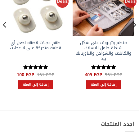
le
Deals
Deals
منظم وتربروف علي شكل
طقم عجلات لاصقة لجعل أي
شنطة حامل للاسلاك
قطعة متحركة على 4 عجلات
والكابلات والشواحن والباوربانك
بيد
السعر
السعر
السعر
السعر
100
EGP
161
EGP
405
EGP
551
EGP
تم التقييم
تم التقييم
الأصلي
الحالي
الأصلي
الحالي
5
من 5
5
من 5
هو:
هو:
هو:
هو:
إضافة إلى السلة
إضافة إلى السلة
100 EGP.
161 EGP.
405 EGP.
551 EGP.
اجدد المنتجات