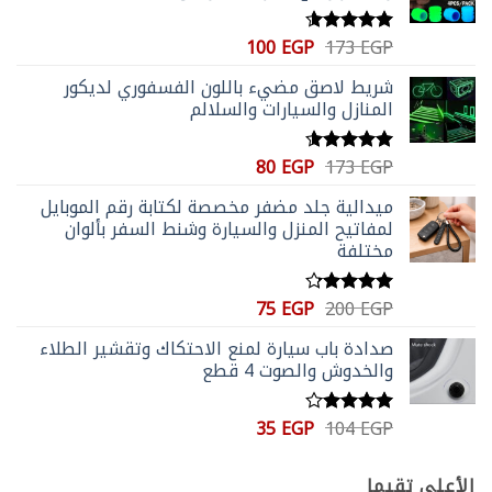
السعر
السعر
100
EGP
173
EGP
تم التقييم
الأصلي
الحالي
4.59
من 5
شريط لاصق مضيء باللون الفسفوري لديكور
هو:
هو:
المنازل والسيارات والسلالم
100 EGP.
173 EGP.
السعر
السعر
80
EGP
173
EGP
تم التقييم
الأصلي
الحالي
4.56
من 5
ميدالية جلد مضفر مخصصة لكتابة رقم الموبايل
هو:
هو:
لمفاتيح المنزل والسيارة وشنط السفر بألوان
80 EGP.
173 EGP.
مختلفة
السعر
السعر
75
EGP
200
EGP
تم التقييم
الأصلي
الحالي
4.20
من
صدادة باب سيارة لمنع الاحتكاك وتقشير الطلاء
5
هو:
هو:
والخدوش والصوت 4 قطع
75 EGP.
200 EGP.
السعر
السعر
35
EGP
104
EGP
تم
الأصلي
الحالي
التقييم
4.00
من
هو:
هو:
الأعلى تقيما
5