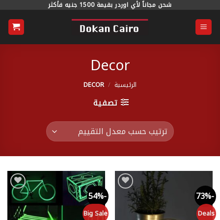
خطي
شحن مجاناً لأي اوردر بقيمة 1500 جنيه فأكثر
لمحتوى
Decor
الرئيسية
/
DECOR
تصفية
-54%
-73%
Add to
Add to
wishlist
wishlist
Big Sale
Deals