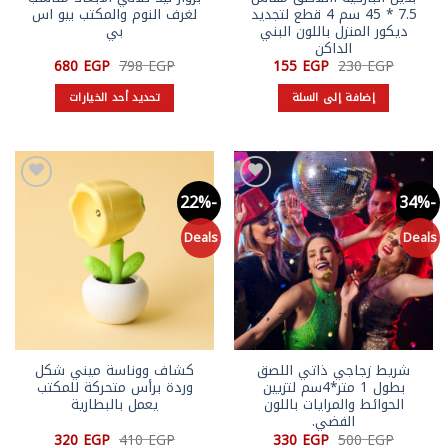
7.5 * 45 سم 4 قطع لتجديد
لغرف النوم والمكتب بيو اس
ديكور المنزل باللون البني
بي
الداكن
السعر
السعر
السعر
السعر
680
EGP
798
EGP
155
EGP
230
EGP
الأصلي
الحالي
الأصلي
الحالي
هو:
هو:
هو:
هو:
إضافة إلى السلة
تحديد أحد الخيارات
680 EGP.
798 EGP.
155 EGP.
230 EGP.
هناك
العديد
من
الأشكال
-22%
-34%
Add to
Add to
المختلفة
wishlist
wishlist
لهذا
Deals
Deals
المنتج.
يمكن
اختيار
الخيارات
على
صفحة
شريط زجاجي ذاتي اللصق
كشاف ووناسة ميني شكل
المنتج
بطول 1 متر*4سم لتزيين
وردة برأس متحركة للمكتب
الحوائط والمرايات باللون
يعمل بالبطارية
الفضي.
السعر
السعر
السعر
السعر
320
EGP
410
EGP
330
EGP
500
EGP