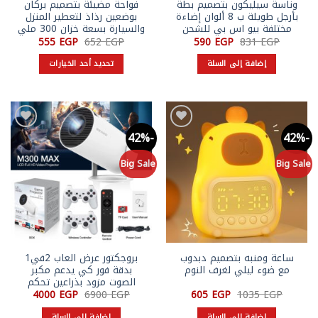
وناسة سيليكون بتصميم بطة
فواحة مضيئة بتصميم بركان
بأرجل طويلة ب 8 ألوان إضاءة
بوضعين رذاذ لتعطير المنزل
مختلفة بيو اس بي للشحن
والسيارة بسعة خزان 300 ملي
السعر
السعر
السعر
السعر
555
EGP
652
EGP
590
EGP
831
EGP
الأصلي
الحالي
الأصلي
الحالي
هو:
هو:
هو:
هو:
إضافة إلى السلة
تحديد أحد الخيارات
555 EGP.
652 EGP.
590 EGP.
831 EGP.
هناك
العديد
من
الأشكال
-42%
-42%
Add to
Add to
المختلفة
wishlist
wishlist
لهذا
Big Sale
Big Sale
المنتج.
يمكن
اختيار
الخيارات
على
صفحة
ساعة ومنبه بتصميم دبدوب
بروجكتور عرض العاب 2في1
المنتج
مع ضوء ليلي لغرف النوم
بدقة فور كي يدعم مكبر
الصوت مزود بذراعين تحكم
السعر
السعر
السعر
السعر
4000
EGP
6900
EGP
605
EGP
1035
EGP
الأصلي
الحالي
الأصلي
الحالي
هو:
هو:
هو:
هو:
إضافة إلى السلة
إضافة إلى السلة