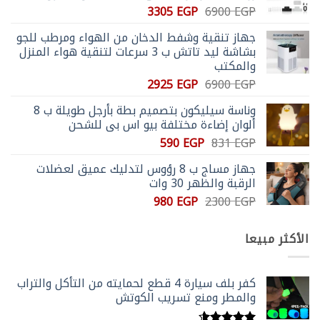
السعر
السعر
3305
EGP
6900
EGP
الأصلي
الحالي
جهاز تنقية وشفط الدخان من الهواء ومرطب للجو
هو:
هو:
بشاشة ليد تاتش ب 3 سرعات لتنقية هواء المنزل
3305 EGP.
6900 EGP.
والمكتب
السعر
السعر
2925
EGP
6900
EGP
الأصلي
الحالي
وناسة سيليكون بتصميم بطة بأرجل طويلة ب 8
هو:
هو:
ألوان إضاءة مختلفة بيو اس بي للشحن
2925 EGP.
6900 EGP.
السعر
السعر
590
EGP
831
EGP
الأصلي
الحالي
جهاز مساج ب 8 رؤوس لتدليك عميق لعضلات
هو:
هو:
الرقبة والظهر 30 وات
590 EGP.
831 EGP.
السعر
السعر
980
EGP
2300
EGP
الأصلي
الحالي
هو:
هو:
الأكثر مبيعا
980 EGP.
2300 EGP.
كفر بلف سيارة 4 قطع لحمايته من التأكل والتراب
والمطر ومنع تسريب الكوتش