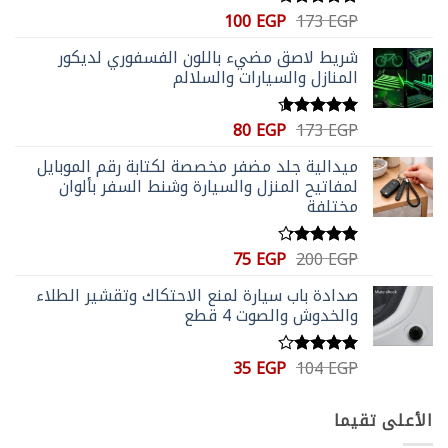
السعر
السعر
100
EGP
173
EGP
تم التقييم
الأصلي
الحالي
4.59
من 5
شريط لاصق مضيء باللون الفسفوري لديكور
هو:
هو:
المنازل والسيارات والسلالم
100 EGP.
173 EGP.
السعر
السعر
80
EGP
173
EGP
تم التقييم
الأصلي
الحالي
4.56
من 5
ميدالية جلد مضفر مخصصة لكتابة رقم الموبايل
هو:
هو:
لمفاتيح المنزل والسيارة وشنط السفر بألوان
80 EGP.
173 EGP.
مختلفة
السعر
السعر
75
EGP
200
EGP
تم التقييم
الأصلي
الحالي
4.20
من
صدادة باب سيارة لمنع الاحتكاك وتقشير الطلاء
5
هو:
هو:
والخدوش والصوت 4 قطع
75 EGP.
200 EGP.
السعر
السعر
35
EGP
104
EGP
تم
الأصلي
الحالي
التقييم
4.00
من
هو:
هو:
الأعلى تقيما
5
35 EGP.
104 EGP.