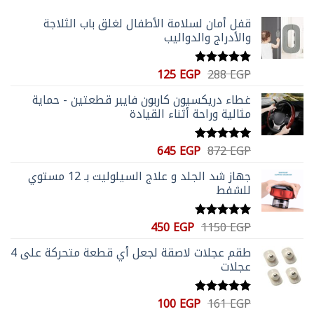
قفل أمان لسلامة الأطفال لغلق باب الثلاجة
والأدراج والدواليب
السعر
السعر
125
EGP
288
EGP
تم التقييم
الأصلي
الحالي
5.00
من 5
غطاء دريكسيون كاربون فايبر قطعتين - حماية
هو:
هو:
مثالية وراحة أثناء القيادة
125 EGP.
288 EGP.
السعر
السعر
645
EGP
872
EGP
تم التقييم
الأصلي
الحالي
5.00
من 5
جهاز شد الجلد و علاج السيلوليت بـ 12 مستوي
هو:
هو:
للشفط
645 EGP.
872 EGP.
السعر
السعر
450
EGP
1150
EGP
تم التقييم
الأصلي
الحالي
5.00
من 5
طقم عجلات لاصقة لجعل أي قطعة متحركة على 4
هو:
هو:
عجلات
450 EGP.
1150 EGP.
السعر
السعر
100
EGP
161
EGP
تم التقييم
5.00
من 5