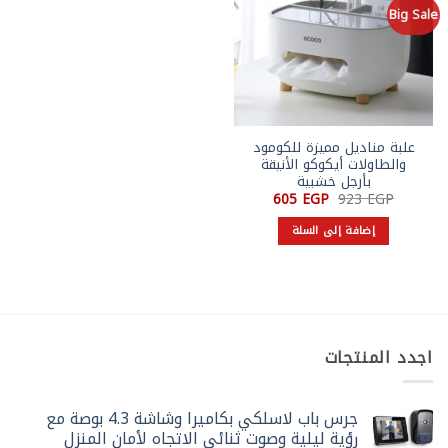
لهذا
Big Sale
المنتج.
يمكن
اختيار
الخيارات
على
صفحة
علبة مناديل مميزة للكومود
المنتج
والطاولات أيكوكو الأنيقة
بأرجل خشبية
السعر
السعر
605
EGP
923
EGP
الأصلي
الحالي
هو:
هو:
إضافة إلى السلة
605 EGP.
923 EGP.
اجدد المنتجات
جرس باب لاسلكي بكاميرا وشاشة 4.3 بوصة مع
رؤية ليلية وصوت ثنائي الاتجاه لأمان المنزل