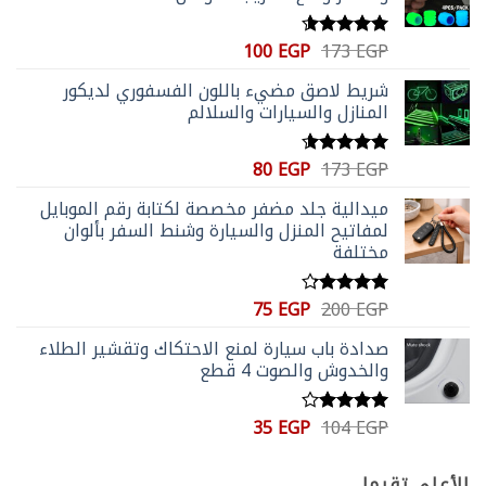
السعر
السعر
100
EGP
173
EGP
تم التقييم
الأصلي
الحالي
4.59
من 5
شريط لاصق مضيء باللون الفسفوري لديكور
هو:
هو:
المنازل والسيارات والسلالم
100 EGP.
173 EGP.
السعر
السعر
80
EGP
173
EGP
تم التقييم
الأصلي
الحالي
4.56
من 5
ميدالية جلد مضفر مخصصة لكتابة رقم الموبايل
هو:
هو:
لمفاتيح المنزل والسيارة وشنط السفر بألوان
80 EGP.
173 EGP.
مختلفة
السعر
السعر
75
EGP
200
EGP
تم التقييم
الأصلي
الحالي
4.20
من
صدادة باب سيارة لمنع الاحتكاك وتقشير الطلاء
5
هو:
هو:
والخدوش والصوت 4 قطع
75 EGP.
200 EGP.
السعر
السعر
35
EGP
104
EGP
تم
الأصلي
الحالي
التقييم
4.00
من
هو:
هو:
الأعلى تقيما
5