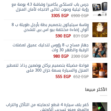
جرس باب لاسلكي بكاميرا وشاشة 4.3 بوصة مع
رؤية ليلية وصوت ثنائي الاتجاه لأمان المنزل
السعر
السعر
3305
EGP
6900
EGP
الأصلي
الحالي
وناسة سيليكون بتصميم بطة بأرجل طويلة ب 8
هو:
هو:
ألوان إضاءة مختلفة بيو اس بي للشحن
3305 EGP.
6900 EGP.
السعر
السعر
590
EGP
831
EGP
الأصلي
الحالي
جهاز مساج ب 8 رؤوس لتدليك عميق لعضلات
هو:
هو:
الرقبة والظهر 30 وات
590 EGP.
831 EGP.
السعر
السعر
980
EGP
2300
EGP
الأصلي
الحالي
فواحة مضيئة بتصميم بركان بوضعين رذاذ لتعطير
هو:
هو:
المنزل والسيارة بسعة خزان 300 ملي
980 EGP.
2300 EGP.
السعر
السعر
555
EGP
652
EGP
الأصلي
الحالي
هو:
هو:
الأكثر مبيعا
555 EGP.
652 EGP.
كفر بلف سيارة 4 قطع لحمايته من التأكل والتراب
والمطر ومنع تسريب الكوتش