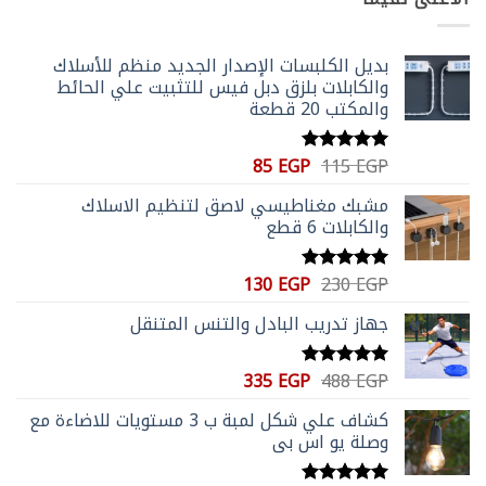
35 EGP.
104 EGP.
بديل الكلبسات الإصدار الجديد منظم للأسلاك
والكابلات بلزق دبل فيس للتثبيت علي الحائط
والمكتب 20 قطعة
السعر
السعر
85
EGP
115
EGP
تم التقييم
الأصلي
الحالي
5.00
من 5
مشبك مغناطيسي لاصق لتنظيم الاسلاك
هو:
هو:
والكابلات 6 قطع
85 EGP.
115 EGP.
السعر
السعر
130
EGP
230
EGP
تم التقييم
الأصلي
الحالي
5.00
من 5
جهاز تدريب البادل والتنس المتنقل
هو:
هو:
130 EGP.
230 EGP.
السعر
السعر
335
EGP
488
EGP
تم التقييم
الأصلي
الحالي
5.00
من 5
كشاف علي شكل لمبة ب 3 مستويات للاضاءة مع
هو:
هو:
وصلة يو اس بي
335 EGP.
488 EGP.