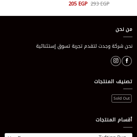
السعر
السعر
205
EGP
293
EGP
تم التقييم
الأصلي
الحالي
5.00
من 5
هو:
هو:
205 EGP.
293 EGP.
من نحن
نحن شركة وجدت لتقدم تجربة تسوق إستثنائية
تصنيف المنتجات
Sold Out
أقسام المنتجات