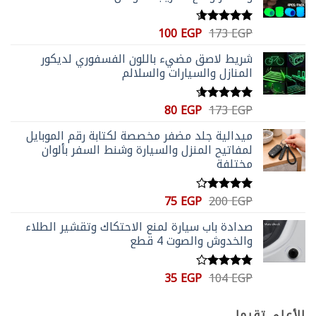
السعر
السعر
100
EGP
173
EGP
تم التقييم
الأصلي
الحالي
4.59
من 5
شريط لاصق مضيء باللون الفسفوري لديكور
هو:
هو:
المنازل والسيارات والسلالم
100 EGP.
173 EGP.
السعر
السعر
80
EGP
173
EGP
تم التقييم
الأصلي
الحالي
4.56
من 5
ميدالية جلد مضفر مخصصة لكتابة رقم الموبايل
هو:
هو:
لمفاتيح المنزل والسيارة وشنط السفر بألوان
80 EGP.
173 EGP.
مختلفة
السعر
السعر
75
EGP
200
EGP
تم التقييم
الأصلي
الحالي
4.20
من
صدادة باب سيارة لمنع الاحتكاك وتقشير الطلاء
5
هو:
هو:
والخدوش والصوت 4 قطع
75 EGP.
200 EGP.
السعر
السعر
35
EGP
104
EGP
تم
الأصلي
الحالي
التقييم
4.00
من
هو:
هو:
الأعلى تقيما
5