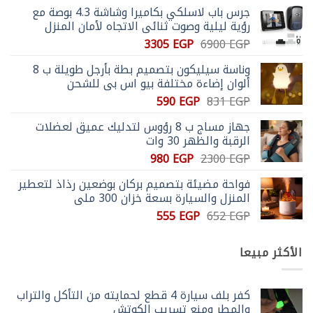
جرس باب لاسلكي بكاميرا وشاشة 4.3 بوصة مع
رؤية ليلية وصوت ثنائي الاتجاه لأمان المنزل
السعر
السعر
3305
EGP
6900
EGP
الأصلي
الحالي
وناسة سيليكون بتصميم بطة بأرجل طويلة ب 8
هو:
هو:
ألوان إضاءة مختلفة بيو اس بي للشحن
3305 EGP.
6900 EGP.
السعر
السعر
590
EGP
831
EGP
الأصلي
الحالي
جهاز مساج ب 8 رؤوس لتدليك عميق لعضلات
هو:
هو:
الرقبة والظهر 30 وات
590 EGP.
831 EGP.
السعر
السعر
980
EGP
2300
EGP
الأصلي
الحالي
فواحة مضيئة بتصميم بركان بوضعين رذاذ لتعطير
هو:
هو:
المنزل والسيارة بسعة خزان 300 ملي
980 EGP.
2300 EGP.
السعر
السعر
555
EGP
652
EGP
الأصلي
الحالي
هو:
هو:
الأكثر مبيعا
555 EGP.
652 EGP.
كفر بلف سيارة 4 قطع لحمايته من التأكل والتراب
والمطر ومنع تسريب الكوتش