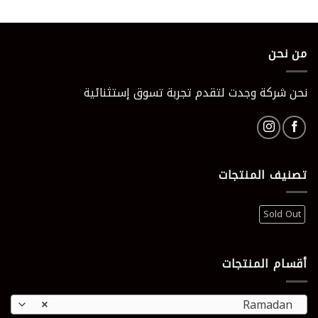
الأصلي
الحالي
5.00
من 5
هو:
هو:
165 EGP.
230 EGP.
من نحن
نحن شركة وجدت لتقدم تجربة تسوق إستثنائية
تصنيف المنتجات
Sold Out
أقسام المنتجات
×
Ramadan