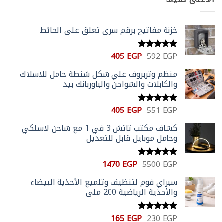
35 EGP.
104 EGP.
خزنة مفاتيح برقم سري تعلق علي الحائط
السعر
السعر
405
EGP
592
EGP
تم التقييم
الأصلي
الحالي
5.00
من 5
منظم وتربروف علي شكل شنطة حامل للاسلاك
هو:
هو:
والكابلات والشواحن والباوربانك بيد
405 EGP.
592 EGP.
السعر
السعر
405
EGP
551
EGP
تم التقييم
الأصلي
الحالي
5.00
من 5
كشاف مكتب تاتش 3 في 1 مع شاحن لاسلكي
هو:
هو:
وحامل موبايل قابل للتعديل
405 EGP.
551 EGP.
السعر
السعر
1470
EGP
5500
EGP
تم التقييم
الأصلي
الحالي
5.00
من 5
سبراي فوم لتنظيف وتلميع الأحذية البيضاء
هو:
هو:
والأحذية الرياضية 200 ملي
1470 EGP.
5500 EGP.
السعر
السعر
165
EGP
230
EGP
تم التقييم