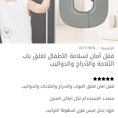
Add to
wishlist
الرئيسية
/
KITCHEN
قفل أمان لسلامة الأطفال لغلق باب
الثلاجة والأدراج والدواليب
قفل امان لغلق الابواب والادراج والثلاجات والدواليب
تم التقييم
بـ
5
من 5
بناءً على
متعدد الاستخدام لكل اماكن المنزل
تقييم عميل
واحد
مزود بدبل فيس قوي لسهولة التركيب