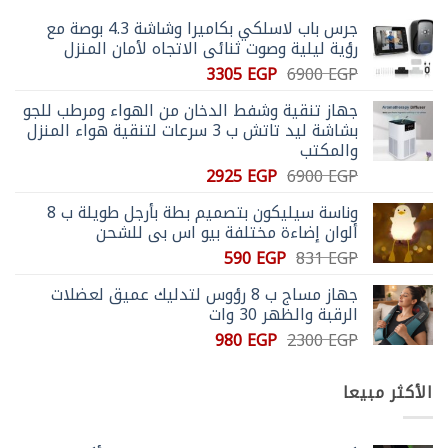
جرس باب لاسلكي بكاميرا وشاشة 4.3 بوصة مع
رؤية ليلية وصوت ثنائي الاتجاه لأمان المنزل
السعر
السعر
3305
EGP
6900
EGP
الأصلي
الحالي
جهاز تنقية وشفط الدخان من الهواء ومرطب للجو
هو:
هو:
بشاشة ليد تاتش ب 3 سرعات لتنقية هواء المنزل
3305 EGP.
6900 EGP.
والمكتب
السعر
السعر
2925
EGP
6900
EGP
الأصلي
الحالي
وناسة سيليكون بتصميم بطة بأرجل طويلة ب 8
هو:
هو:
ألوان إضاءة مختلفة بيو اس بي للشحن
2925 EGP.
6900 EGP.
السعر
السعر
590
EGP
831
EGP
الأصلي
الحالي
جهاز مساج ب 8 رؤوس لتدليك عميق لعضلات
هو:
هو:
الرقبة والظهر 30 وات
590 EGP.
831 EGP.
السعر
السعر
980
EGP
2300
EGP
الأصلي
الحالي
هو:
هو:
الأكثر مبيعا
980 EGP.
2300 EGP.