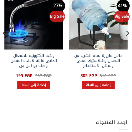
-26%
-27%
-41%
Add to
Add to
wishlist
wishlist
le
Big Sale
Big Sale
حامل قارورة مياه الشرب من
ولاعة الكترونية للاشعال
المعدن والبلاستيك عملي
الذاتي قابلة لاعادة الشحن
وسهل الأستخدام
بوصلة يو اس بي
السعر
السعر
السعر
السعر
195
EGP
267
EGP
305
EGP
518
EGP
الأصلي
الحالي
الأصلي
الحالي
هو:
هو:
هو:
هو:
إضافة إلى السلة
إضافة إلى السلة
195 EGP.
267 EGP.
305 EGP.
518 EGP.
اجدد المنتجات