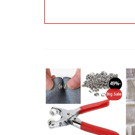
-26%
-49%
Add to
Add 
wishlist
wishli
Deals
Big Sale