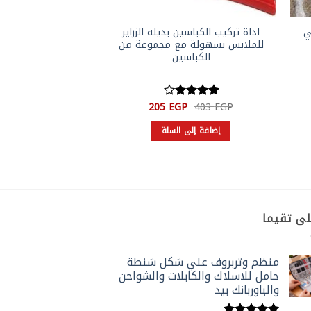
ي
اداة تركيب الكباسين بديلة الزراير
منظم وتربروف ع
للملابس بسهولة مع مجموعة من
حامل للاسلاك والك
الكباسين
والباوربان
السعر
السعر
ا
P
551
EGP
205
EGP
403
EGP
تم
تم التقي
الأصلي
الحالي
ا
التقييم
4
5
من 5
هو:
هو:
ه
إضافة إلى السلة
إضافة إلى 
من 5
P.
205 EGP.
403 EGP.
لى تقيما
منظم وتربروف علي شكل شنطة
حامل للاسلاك والكابلات والشواحن
والباوربانك بيد