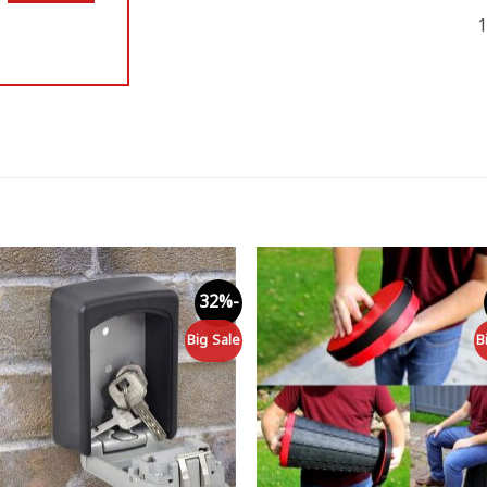
1
-32%
to
Add to
st
wishlist
Big Sale
B