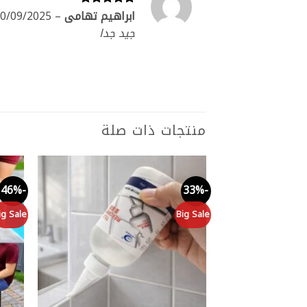
ابراهيم تهامى
–
0/09/2025
تم التقييم
5
من 5
جيد جدا
منتجات ذات صلة
-46%
-33%
Add to
wishlist
ig Sale
Big Sale