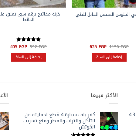
خزنة مفاتيح برقم سري تعلق عل
 الجلوس المتنقل القابل للطي
الحائط
السعر
السعر
السعر
السعر
405
EGP
592
EGP
625
EGP
1150
EGP
تم التقييم
الأصلي
الحالي
الأصلي
الحالي
5
من 5
هو:
هو:
هو:
هو:
إضافة إلى السلة
إضافة إلى السلة
405 EGP.
592 EGP.
625 EGP.
1150 EGP.
الأكثر مبيعا
الأع
جرس باب لاسلكي بكاميرا وشاشة 4.3
كفر بلف سيارة 4 قطع لحمايته من
التأكل والتراب والمطر ومنع تسريب
الكوتش