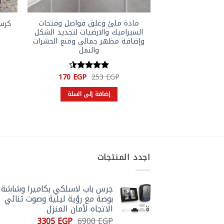
مادة ملئ وغلق فواصل وفتحات
كرسي
السيراميك والارضيات لتجديد الشكل
وإضافة مظهر جمالي ومنع الحشرات
والنمل
السعر
السعر
170
EGP
253
EGP
تم التقييم
الأصلي
الحالي
4.5
من 5
هو:
هو:
إضافة إلى السلة
170 EGP.
253 EGP.
اجدد المنتجات
بوصة مع رؤية ليلية وصوت ثنائي
الاتجاه لأمان المنزل
السعر
السعر
3305
EGP
6900
EGP