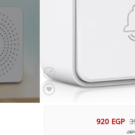
Add to
wishlist
السعر
السعر
920
EGP
3
الأصلي
الحالي
خزون