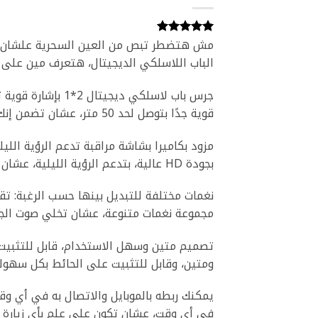
مش هتضطر تبص من العين السحرية علشان ت
4
تم التقييم
بـ
5
من 5
الباب اللاسلكي الديجيتال، هتعرف مين على ا
بناءً على
تقييم
عملاء
قوية جدًا بتوصل لحد 50 متر، عشان تضمن إنك متفوتش أي حد بيزورك.
بجودة HD عالية، بتدعم الرؤية الليلية، عشان تراقب الباب بوضوح حتى في الظلام.
نغمات مختلفة للتبديل بينها حسب الرغبة: تقد
مجموعة نغمات متنوعة، عشان تخلي صوت الجر
تصميم متين وسهل الاستخدام، قابل للتثبي
ومتين، وقابل للتثبيت على الحائط بكل سهولة
يمكنك ربطه بالموبايل والاتصال به في أي وق
في أي وقت، عشان تكون على علم بأي زيارة 