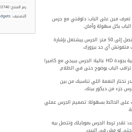
رمز المنتج:
13740
التصنيف:
dgets
عرف مين على الباب: دلوقتي مع جرس
لباب بكل سهولة وأمان.
جرس باب لاسلكي ديجيتال 2*1 بإشارة قوية تصل إلى 50 متر: الجرس بيشتغل بإشارة
مزود بكاميرا بشاشة مراقبة تدعم الرؤية الليلية بجودة HD عالية: الجرس بييجي مع كاميرا
ر تختار النغمة اللي تناسبك من بين
س جزء من ديكور بيتك.
ت على الحائط بسهولة: تصميم الجرس عملي
.
ت: تقدر تربط الجرس بموبايلك وتتصل بيه
حتى لو مش في البيت.