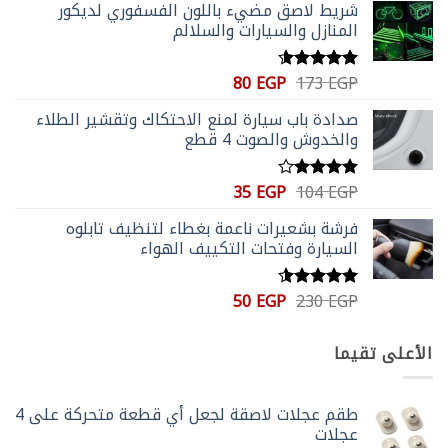
شريط لاصق مضيء باللون الفسفوري لديكور
هو:
هو:
المنازل والسيارات والسلالم
100 EGP.
173 EGP.
السعر
السعر
80
EGP
173
EGP
تم التقييم
الأصلي
الحالي
4.56
من 5
صدادة باب سيارة لمنع الاحتكاك وتقشير الطلاء
هو:
هو:
والخدوش والصوت 4 قطع
80 EGP.
173 EGP.
السعر
السعر
35
EGP
104
EGP
تم
الأصلي
الحالي
التقييم
فرشة بشعيرات ناعمة بغطاء لتنظيف تابلوه
4.00
من
هو:
هو:
5
السيارة وفتحات التكييف الهواء
35 EGP.
104 EGP.
السعر
السعر
50
EGP
230
EGP
تم التقييم
الأصلي
الحالي
4.50
من
5
هو:
هو:
الأعلى تقيما
50 EGP.
230 EGP.
طقم عجلات لاصقة لجعل أي قطعة متحركة على 4
عجلات