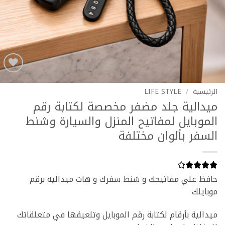
Add to
wishlist
الرئيسية
/
LIFE STYLE
ميدالية جلد مضفر مخصصة لكتابة رقم
الموبايل لمفاتيح المنزل والسيارة وشنط
السفر بألوان مختلفة
حافظ علي مفاتيحك و شنط سفرك و هات ميداليه برقم
5
تم التقييم
بـ
4.2
من
موبايلك
5 بناءً
على
تقييم
ميدالية بأرقام لكتابة رقم الموبايل وتلعيقها في متعلقاتك
عملاء