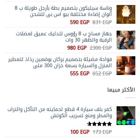
الأصلي
الحالي
صفحة
صفحة
وناسة سيليكون بتصميم بطة بأرجل طويلة ب 8
هو:
هو:
المنتج
المنتج
ألوان إضاءة مختلفة بيو اس بي للشحن
3305 EGP.
6900 EGP.
السعر
السعر
590
EGP
831
EGP
الأصلي
الحالي
جهاز مساج ب 8 رؤوس لتدليك عميق لعضلات
هو:
هو:
الرقبة والظهر 30 وات
590 EGP.
831 EGP.
السعر
السعر
980
EGP
2300
EGP
الأصلي
الحالي
فواحة مضيئة بتصميم بركان بوضعين رذاذ لتعطير
هو:
هو:
المنزل والسيارة بسعة خزان 300 ملي
980 EGP.
2300 EGP.
السعر
السعر
555
EGP
652
EGP
الأصلي
الحالي
هو:
هو:
الأكثر مبيعا
555 EGP.
652 EGP.
كفر بلف سيارة 4 قطع لحمايته من التأكل والتراب
والمطر ومنع تسريب الكوتش
السعر
السعر
100
EGP
173
EGP
تم التقييم
الأصلي
الحالي
4.59
من 5