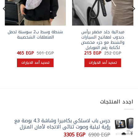
ميدالية جلد مضفر برأس
شنطة وسط ب2 سوستة لحمل
دبدوب لمفاتيح السيارات
المتعلقات الشخصيىة
والشنط مع جزء مخصص
لكتابة رقم الموبايل
السعر
السعر
السعر
السعر
465
EGP
501
EGP
215
EGP
252
EGP
الأصلي
الحالي
الأصلي
الحالي
هو:
هو:
هو:
هو:
تحديد أحد الخيارات
تحديد أحد الخيارات
465 EGP.
501 EGP.
215 EGP.
252 EGP.
هناك
هناك
العديد
العديد
من
من
الأشكال
الأشكال
المختلفة
المختلفة
اجدد المنتجات
لهذا
لهذا
المنتج.
المنتج.
يمكن
يمكن
جرس باب لاسلكي بكاميرا وشاشة 4.3 بوصة مع
اختيار
اختيار
رؤية ليلية وصوت ثنائي الاتجاه لأمان المنزل
الخيارات
الخيارات
السعر
السعر
3305
EGP
6900
EGP
على
على