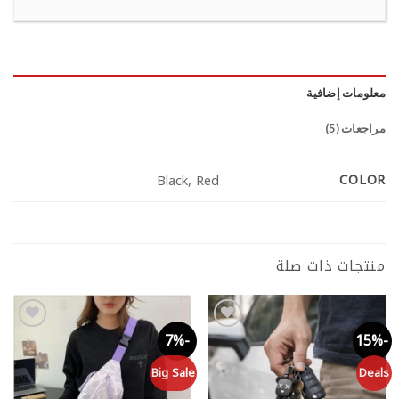
معلومات إضافية
مراجعات (5)
COLOR
Black, Red
منتجات ذات صلة
-42%
-7%
-15%
Add to
Add to
wishlist
wishlist
ls
Big Sale
Deals