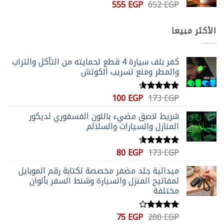
السعر
السعر
555
EGP
652
EGP
الأصلي
الحالي
هو:
هو:
الأكثر مبيعا
555 EGP.
652 EGP.
كفر بلف سيارة 4 قطع لحمايته من التأكل والتراب
والمطر ومنع تسريب الكوتش
السعر
السعر
100
EGP
173
EGP
تم التقييم
الأصلي
الحالي
4.59
من 5
شريط لاصق مضيء باللون الفسفوري لديكور
هو:
هو:
المنازل والسيارات والسلالم
100 EGP.
173 EGP.
السعر
السعر
80
EGP
173
EGP
تم التقييم
الأصلي
الحالي
4.56
من 5
ميدالية جلد مضفر مخصصة لكتابة رقم الموبايل
هو:
هو:
لمفاتيح المنزل والسيارة وشنط السفر بألوان
80 EGP.
173 EGP.
مختلفة
السعر
السعر
75
EGP
200
EGP
تم التقييم