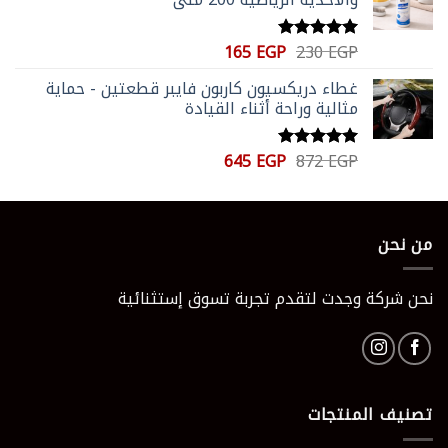
1470 EGP.
5500 EGP.
السعر
السعر
165
EGP
230
EGP
تم التقييم
الأصلي
الحالي
5.00
من 5
غطاء دريكسيون كاربون فايبر قطعتين - حماية
هو:
هو:
مثالية وراحة أثناء القيادة
165 EGP.
230 EGP.
السعر
السعر
645
EGP
872
EGP
تم التقييم
الأصلي
الحالي
5.00
من 5
هو:
هو:
645 EGP.
872 EGP.
من نحن
نحن شركة وجدت لتقدم تجربة تسوق إستثنائية
تصنيف المنتجات