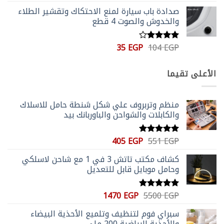
الأصلي
الحالي
4.20
من
صدادة باب سيارة لمنع الاحتكاك وتقشير الطلاء
5
هو:
هو:
والخدوش والصوت 4 قطع
75 EGP.
200 EGP.
السعر
السعر
35
EGP
104
EGP
تم
الأصلي
الحالي
التقييم
4.00
من
هو:
هو:
الأعلى تقيما
5
35 EGP.
104 EGP.
منظم وتربروف علي شكل شنطة حامل للاسلاك
والكابلات والشواحن والباوربانك بيد
السعر
السعر
405
EGP
551
EGP
تم التقييم
الأصلي
الحالي
5.00
من 5
كشاف مكتب تاتش 3 في 1 مع شاحن لاسلكي
هو:
هو:
وحامل موبايل قابل للتعديل
405 EGP.
551 EGP.
السعر
السعر
1470
EGP
5500
EGP
تم التقييم
الأصلي
الحالي
5.00
من 5
سبراي فوم لتنظيف وتلميع الأحذية البيضاء
هو:
هو:
والأحذية الرياضية 200 ملي