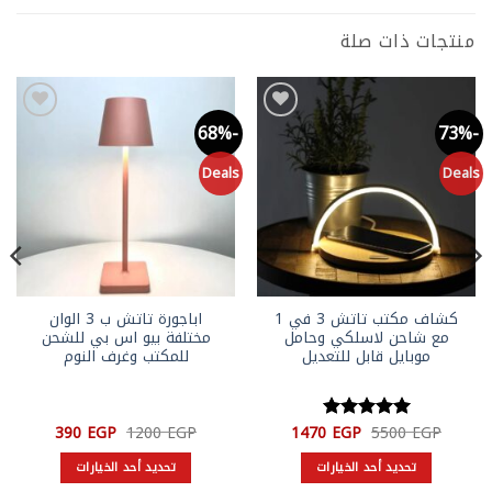
منتجات ذات صلة
-34%
-68%
-73%
Add to
Add to
wishlist
wishlist
ls
Deals
Deals
كشاف مكتب تاتش 3 في 1
اباجورة تاتش ب 3 الوان
مع شاحن لاسلكي وحامل
مختلفة بيو اس بي للشحن
موبايل قابل للتعديل
للمكتب وغرف النوم
السعر
السعر
السعر
السعر
390
EGP
1200
EGP
1470
EGP
5500
EGP
تم التقييم
الأصلي
الحالي
الأصلي
الحالي
5
من 5
هو:
هو:
هو:
هو:
تحديد أحد الخيارات
تحديد أحد الخيارات
390 EGP.
1200 EGP.
1470 EGP.
5500 EGP.