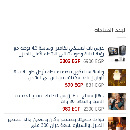
هناك
هناك
العديد
العديد
من
من
الأشكال
الأشكال
المختلفة
المختلفة
اجدد المنتجات
لهذا
لهذا
المنتج.
المنتج.
يمكن
يمكن
جرس باب لاسلكي بكاميرا وشاشة 4.3 بوصة مع
اختيار
اختيار
رؤية ليلية وصوت ثنائي الاتجاه لأمان المنزل
الخيارات
الخيارات
السعر
السعر
3305
EGP
6900
EGP
على
على
الأصلي
الحالي
صفحة
صفحة
وناسة سيليكون بتصميم بطة بأرجل طويلة ب 8
هو:
هو:
المنتج
المنتج
ألوان إضاءة مختلفة بيو اس بي للشحن
3305 EGP.
6900 EGP.
السعر
السعر
590
EGP
831
EGP
الأصلي
الحالي
جهاز مساج ب 8 رؤوس لتدليك عميق لعضلات
هو:
هو:
الرقبة والظهر 30 وات
590 EGP.
831 EGP.
السعر
السعر
980
EGP
2300
EGP
الأصلي
الحالي
فواحة مضيئة بتصميم بركان بوضعين رذاذ لتعطير
هو:
هو:
المنزل والسيارة بسعة خزان 300 ملي
980 EGP.
2300 EGP.