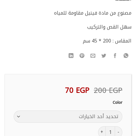
مصنوع من مادة فينيل مقاومة للمياه
سهل القص والتركيب
المقاس : 200 * 45 سم
السعر
السعر
70
EGP
200
EGP
الأصلي
الحالي
هو:
هو:
Color
70 EGP.
200 EGP.
كمية رول استيكر لامع ذاتي اللصق _ مقاس 200×45 سم