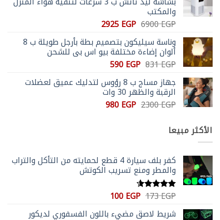
بشاشة ليد تاتش ب 3 سرعات لتنقية هواء المنزل
3305 EGP.
6900 EGP.
والمكتب
السعر
السعر
2925
EGP
6900
EGP
الأصلي
الحالي
وناسة سيليكون بتصميم بطة بأرجل طويلة ب 8
هو:
هو:
ألوان إضاءة مختلفة بيو اس بي للشحن
2925 EGP.
6900 EGP.
السعر
السعر
590
EGP
831
EGP
الأصلي
الحالي
جهاز مساج ب 8 رؤوس لتدليك عميق لعضلات
هو:
هو:
الرقبة والظهر 30 وات
590 EGP.
831 EGP.
السعر
السعر
980
EGP
2300
EGP
الأصلي
الحالي
هو:
هو:
الأكثر مبيعا
980 EGP.
2300 EGP.
كفر بلف سيارة 4 قطع لحمايته من التأكل والتراب
والمطر ومنع تسريب الكوتش
السعر
السعر
100
EGP
173
EGP
تم التقييم
الأصلي
الحالي
4.59
من 5
شريط لاصق مضيء باللون الفسفوري لديكور
هو:
هو: