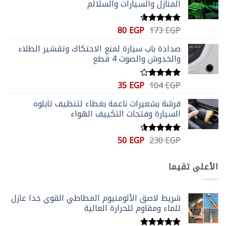
المنازل والسيارات والسلالم
100 EGP.
173 EGP.
السعر
السعر
80
EGP
173
EGP
تم التقييم
الأصلي
الحالي
4.56
من 5
صدادة باب سيارة لمنع الاحتكاك وتقشير الطلاء
هو:
هو:
والخدوش والصوت 4 قطع
80 EGP.
173 EGP.
السعر
السعر
35
EGP
104
EGP
تم
الأصلي
الحالي
التقييم
فرشة بشعيرات ناعمة بغطاء لتنظيف تابلوه
4.00
من
هو:
هو:
5
السيارة وفتحات التكييف الهواء
35 EGP.
104 EGP.
السعر
السعر
50
EGP
230
EGP
تم التقييم
الأصلي
الحالي
4.50
من
5
هو:
هو:
الأعلى تقيما
50 EGP.
230 EGP.
شريط لاصق الألومنيوم المطاطي القوي جدا عازل
للماء ومقاوم للحرارة العالية