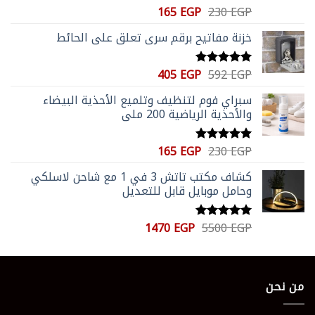
السعر
السعر
165
EGP
230
EGP
تم التقييم
الأصلي
الحالي
5.00
من 5
خزنة مفاتيح برقم سري تعلق علي الحائط
هو:
هو:
165 EGP.
230 EGP.
السعر
السعر
405
EGP
592
EGP
تم التقييم
الأصلي
الحالي
5.00
من 5
سبراي فوم لتنظيف وتلميع الأحذية البيضاء
هو:
هو:
والأحذية الرياضية 200 ملي
405 EGP.
592 EGP.
السعر
السعر
165
EGP
230
EGP
تم التقييم
الأصلي
الحالي
5.00
من 5
كشاف مكتب تاتش 3 في 1 مع شاحن لاسلكي
هو:
هو:
وحامل موبايل قابل للتعديل
165 EGP.
230 EGP.
السعر
السعر
1470
EGP
5500
EGP
تم التقييم
الأصلي
الحالي
5.00
من 5
هو:
هو:
1470 EGP.
5500 EGP.
من نحن