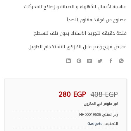
مناسبة لأعمال الكهرباء و الصيانة و إصلاح المحركات
مصنوع من فولاذ مقاوم للصدأ
فتحة دقيقة لتجريد الأسلاك بدون تلف للسطح
مقبض مريح وغير قابل للانزلاق للاستخدام الطويل
السعر
السعر
280
EGP
408
EGP
الأصلي
الحالي
غير متوفر في المخزون
هو:
هو:
280 EGP.
408 EGP.
رمز المنتج:
HH00019606
التصنيف:
Gadgets