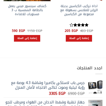
اداة تركيب الكباسين بديلة
كشاف سينسور ميني يعمل
الزراير للملابس بسهولة مع
بالطاقة الشمسية ب 3
مجموعة من الكباسين
مستويات للاضاءة
السعر
السعر
السعر
السعر
590
EGP
1150
EGP
205
EGP
403
EGP
تم
الأصلي
الحالي
الأصلي
الحالي
التقييم
4
هو:
هو:
هو:
هو:
إضافة إلى السلة
إضافة إلى السلة
من 5
590 EGP.
1150 EGP.
205 EGP.
403 EGP.
اجدد المنتجات
جرس باب لاسلكي بكاميرا وشاشة 4.3 بوصة مع
رؤية ليلية وصوت ثنائي الاتجاه لأمان المنزل
السعر
السعر
3305
EGP
6900
EGP
الأصلي
الحالي
جهاز تنقية وشفط الدخان من الهواء ومرطب للجو
هو:
هو: