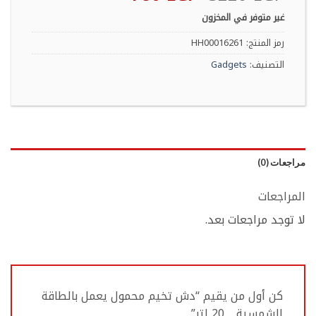
الأصلي
الحالي
غير متوفر في المخزون
هو:
هو:
780 EGP.
3220 EGP.
رمز المنتج:
HH00016261
التصنيف:
Gadgets
مراجعات (0)
المراجعات
لا توجد مراجعات بعد.
كن أول من يقيم “دش تخيم محمول يعمل بالطاقة
الشمسية _ 20 لتر”