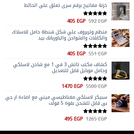
خزنة مفاتيح برقم سري تعلق علي الحائط
السعر
السعر
405
EGP
592
EGP
تم التقييم
الأصلي
الحالي
5.00
من 5
منظم وتربروف علي شكل شنطة حامل للاسلاك
هو:
هو:
والكابلات والشواحن والباوربانك بيد
405 EGP.
592 EGP.
السعر
السعر
405
EGP
551
EGP
تم التقييم
الأصلي
الحالي
5.00
من 5
كشاف مكتب تاتش 3 في 1 مع شاحن لاسلكي
هو:
هو:
وحامل موبايل قابل للتعديل
405 EGP.
551 EGP.
السعر
السعر
1470
EGP
5500
EGP
تم التقييم
الأصلي
الحالي
5.00
من 5
سبيكر لاسلكي مغناطيسي ميني مع اضاءة ار جي
هو:
هو:
بي قابل للشحن بقوة 5 فولت
1470 EGP.
5500 EGP.
السعر
السعر
495
EGP
1265
EGP
تم التقييم
الأصلي
الحالي
5.00
من 5
هو:
هو: