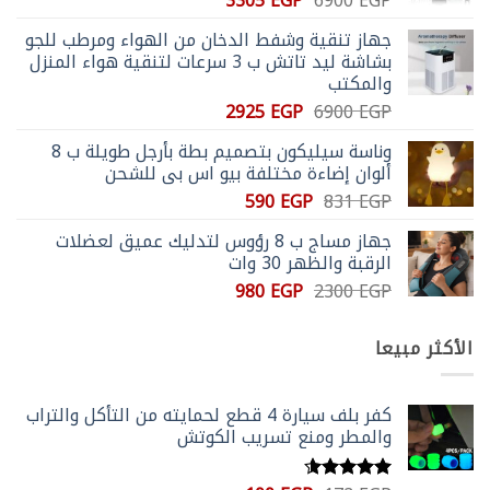
3305
EGP
6900
EGP
الأصلي
الحالي
جهاز تنقية وشفط الدخان من الهواء ومرطب للجو
هو:
هو:
بشاشة ليد تاتش ب 3 سرعات لتنقية هواء المنزل
3305 EGP.
6900 EGP.
والمكتب
السعر
السعر
2925
EGP
6900
EGP
الأصلي
الحالي
وناسة سيليكون بتصميم بطة بأرجل طويلة ب 8
هو:
هو:
ألوان إضاءة مختلفة بيو اس بي للشحن
2925 EGP.
6900 EGP.
السعر
السعر
590
EGP
831
EGP
الأصلي
الحالي
جهاز مساج ب 8 رؤوس لتدليك عميق لعضلات
هو:
هو:
الرقبة والظهر 30 وات
590 EGP.
831 EGP.
السعر
السعر
980
EGP
2300
EGP
الأصلي
الحالي
هو:
هو:
الأكثر مبيعا
980 EGP.
2300 EGP.
كفر بلف سيارة 4 قطع لحمايته من التأكل والتراب
والمطر ومنع تسريب الكوتش