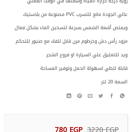
رؤية درجة حرارة المياه وسعتها في الوقت الفعلي
عالي الجودة مانع للتسرب PVC مصنوعة من بلاستيك
ويمتص أشعة الشمس بسرعة لتسخين الماء بشكل فعال
مزود رأس دش وخرطوم مرن قابل للفك مع صنبور للتحكم
ويد للتعليق علي السيارة او فروع الشجر
قابلة للطي لسهولة الحمل وتوفير المساحة
السعة 20 لتر
السعر
السعر
780
EGP
3220
EGP