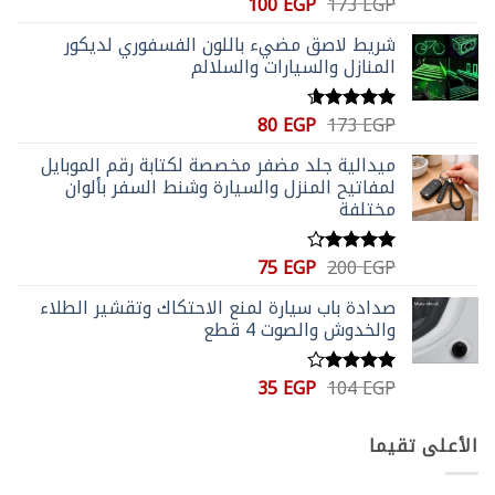
السعر
السعر
100
EGP
173
EGP
تم التقييم
الأصلي
الحالي
4.59
من 5
شريط لاصق مضيء باللون الفسفوري لديكور
هو:
هو:
المنازل والسيارات والسلالم
100 EGP.
173 EGP.
السعر
السعر
80
EGP
173
EGP
تم التقييم
الأصلي
الحالي
4.56
من 5
ميدالية جلد مضفر مخصصة لكتابة رقم الموبايل
هو:
هو:
لمفاتيح المنزل والسيارة وشنط السفر بألوان
80 EGP.
173 EGP.
مختلفة
السعر
السعر
75
EGP
200
EGP
تم التقييم
الأصلي
الحالي
4.20
من
صدادة باب سيارة لمنع الاحتكاك وتقشير الطلاء
5
هو:
هو:
والخدوش والصوت 4 قطع
75 EGP.
200 EGP.
السعر
السعر
35
EGP
104
EGP
تم
الأصلي
الحالي
التقييم
4.00
من
هو:
هو:
الأعلى تقيما
5
35 EGP.
104 EGP.