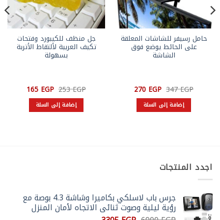
حامل رسيفر للشاشات المعلقة
جل منظف للكيبورد وفتحات
على الحائط يوضع فوق
تكيف العربية لألتقاط الأتربة
الشاشة
بسهولة
السعر
السعر
السعر
السعر
165
EGP
253
EGP
270
EGP
347
EGP
الأصلي
الحالي
الأصلي
الحالي
هو:
هو:
هو:
هو:
إضافة إلى السلة
إضافة إلى السلة
165 EGP.
253 EGP.
270 EGP.
347 EGP.
اجدد المنتجات
جرس باب لاسلكي بكاميرا وشاشة 4.3 بوصة مع
رؤية ليلية وصوت ثنائي الاتجاه لأمان المنزل
السعر
السعر