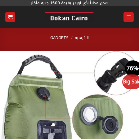
خطي
شحن مجاناً لأي اوردر بقيمة 1500 جنيه فأكثر
محتوى
الرئيسية
/
GADGETS
Big S