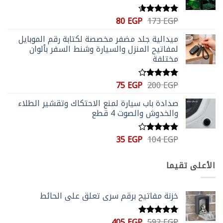
السعر
السعر
80
EGP
173
EGP
تم التقييم
الأصلي
الحالي
4.56
من 5
ميدالية جلد مضفر مخصصة لكتابة رقم الموبايل
هو:
هو:
لمفاتيح المنزل والسيارة وشنط السفر بألوان
80 EGP.
173 EGP.
مختلفة
السعر
السعر
75
EGP
200
EGP
تم التقييم
الأصلي
الحالي
4.20
من
صدادة باب سيارة لمنع الاحتكاك وتقشير الطلاء
5
هو:
هو:
والخدوش والصوت 4 قطع
75 EGP.
200 EGP.
السعر
السعر
35
EGP
104
EGP
تم
الأصلي
الحالي
التقييم
4.00
من
هو:
هو:
الأعلى تقيما
5
35 EGP.
104 EGP.
خزنة مفاتيح برقم سري تعلق علي الحائط
السعر
السعر
405
EGP
592
EGP
تم التقييم