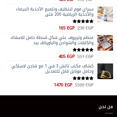
الأصلي
الحالي
5.00
من 5
سبراي فوم لتنظيف وتلميع الأحذية البيضاء
هو:
هو:
والأحذية الرياضية 200 ملي
405 EGP.
592 EGP.
السعر
السعر
165
EGP
230
EGP
تم التقييم
الأصلي
الحالي
5.00
من 5
منظم وتربروف علي شكل شنطة حامل للاسلاك
هو:
هو:
والكابلات والشواحن والباوربانك بيد
165 EGP.
230 EGP.
السعر
السعر
405
EGP
551
EGP
تم التقييم
الأصلي
الحالي
5.00
من 5
كشاف مكتب تاتش 3 في 1 مع شاحن لاسلكي
هو:
هو:
وحامل موبايل قابل للتعديل
405 EGP.
551 EGP.
السعر
السعر
1470
EGP
5500
EGP
تم التقييم
الأصلي
الحالي
5.00
من 5
هو:
هو:
1470 EGP.
5500 EGP.
من نحن