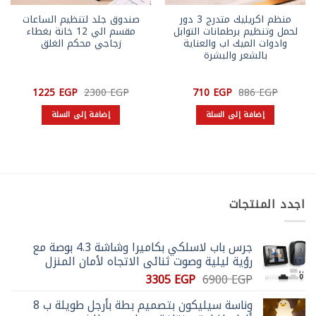
منظم اكريليك متدرج 3 دور
صندوق جلد لتنظيم الساعات
لحمل وتنظيم برطمانات التوابل
مقسم الي 12 خانة بغطاء
وادوات الميك اب والعناية
زجاجي محكم الغلق
بالشعر والبشرة
السعر
السعر
السعر
السعر
1225
EGP
2300
EGP
710
EGP
886
EGP
الأصلي
الحالي
الأصلي
الحالي
هو:
هو:
هو:
هو:
إضافة إلى السلة
إضافة إلى السلة
1225 EGP.
2300 EGP.
710 EGP.
886 EGP.
اجدد المنتجات
جرس باب لاسلكي بكاميرا وشاشة 4.3 بوصة مع
رؤية ليلية وصوت ثنائي الاتجاه لأمان المنزل
السعر
السعر
3305
EGP
6900
EGP
الأصلي
الحالي
وناسة سيليكون بتصميم بطة بأرجل طويلة ب 8
هو:
هو: