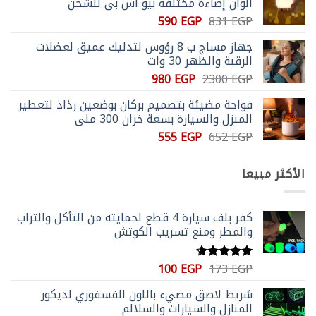
ألوان إضاءة مختلفة بيو اس بي للشحن
3305 EGP.
6900 EGP.
السعر
السعر
590
EGP
831
EGP
الأصلي
الحالي
جهاز مساج ب 8 رؤوس لتدليك عميق لعضلات
هو:
هو:
الرقبة والظهر 30 وات
590 EGP.
831 EGP.
السعر
السعر
980
EGP
2300
EGP
الأصلي
الحالي
فواحة مضيئة بتصميم بركان بوضعين رذاذ لتعطير
هو:
هو:
المنزل والسيارة بسعة خزان 300 ملي
980 EGP.
2300 EGP.
السعر
السعر
555
EGP
652
EGP
الأصلي
الحالي
هو:
هو:
الأكثر مبيعا
555 EGP.
652 EGP.
كفر بلف سيارة 4 قطع لحمايته من التأكل والتراب
والمطر ومنع تسريب الكوتش
السعر
السعر
100
EGP
173
EGP
تم التقييم
الأصلي
الحالي
4.59
من 5
شريط لاصق مضيء باللون الفسفوري لديكور
هو:
هو:
المنازل والسيارات والسلالم
100 EGP.
173 EGP.