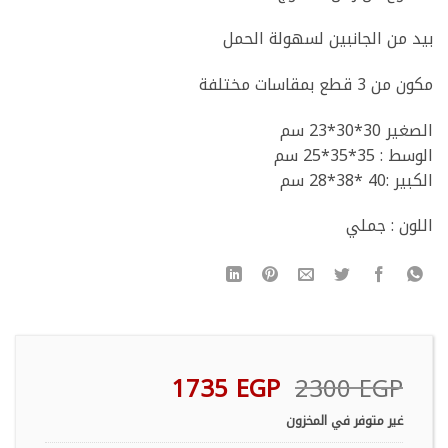
بيد من الجانبين لسهولة الحمل
مكون من 3 قطع بمقاسات مختلفة
الصغير 30*30*23 سم
الوسط : 35*35*25 سم
الكبير :40 *38*28 سم
اللون : جملي
السعر
السعر
1735
EGP
2300
EGP
الأصلي
الحالي
غير متوفر في المخزون
هو:
هو: