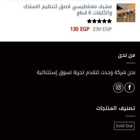
الأصلي
الحالي
مشبك مغناطيسي لاصق لتنظيم الاسلاك
هو:
هو:
والكابلات 6 قطع
100 EGP.
161 EGP.
السعر
السعر
130
EGP
230
EGP
تم التقييم
الأصلي
الحالي
5.00
من 5
هو:
هو:
130 EGP.
230 EGP.
من نحن
نحن شركة وجدت لتقدم تجربة تسوق إستثنائية
تصنيف المنتجات
Sold Out