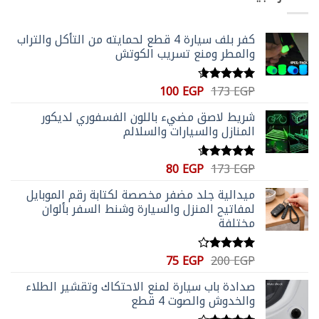
555 EGP.
652 EGP.
كفر بلف سيارة 4 قطع لحمايته من التأكل والتراب
والمطر ومنع تسريب الكوتش
السعر
السعر
100
EGP
173
EGP
تم التقييم
الأصلي
الحالي
4.59
من 5
شريط لاصق مضيء باللون الفسفوري لديكور
هو:
هو:
المنازل والسيارات والسلالم
100 EGP.
173 EGP.
السعر
السعر
80
EGP
173
EGP
تم التقييم
الأصلي
الحالي
4.56
من 5
ميدالية جلد مضفر مخصصة لكتابة رقم الموبايل
هو:
هو:
لمفاتيح المنزل والسيارة وشنط السفر بألوان
80 EGP.
173 EGP.
مختلفة
السعر
السعر
75
EGP
200
EGP
تم التقييم
الأصلي
الحالي
4.20
من
صدادة باب سيارة لمنع الاحتكاك وتقشير الطلاء
5
هو:
هو:
والخدوش والصوت 4 قطع
75 EGP.
200 EGP.