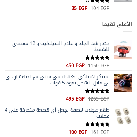
السعر
السعر
35
EGP
104
EGP
تم
الأصلي
الحالي
التقييم
4.00
من
هو:
هو:
الأعلى تقيما
5
35 EGP.
104 EGP.
جهاز شد الجلد و علاج السيلوليت بـ 12 مستوي
للشفط
السعر
السعر
450
EGP
1150
EGP
تم التقييم
الأصلي
الحالي
5.00
من 5
سبيكر لاسلكي مغناطيسي ميني مع اضاءة ار جي
هو:
هو:
بي قابل للشحن بقوة 5 فولت
450 EGP.
1150 EGP.
السعر
السعر
495
EGP
1265
EGP
تم التقييم
الأصلي
الحالي
5.00
من 5
طقم عجلات لاصقة لجعل أي قطعة متحركة على 4
هو:
هو:
عجلات
495 EGP.
1265 EGP.
السعر
السعر
100
EGP
161
EGP
تم التقييم
5.00
من 5