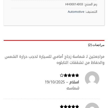
455 EGP.
639 EGP.
رمز المنتج:
HH00014303
التصنيف:
Automotive
مراجعات (2)
مراجعتين لـ
شماسة زجاج أمامي للسيارة لحجب حرارة الشمس
والحفاظ من تشققات التابلوه
اسلام
–
19/10/2025
تم
التقييم
4
شماسه
من 5