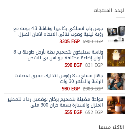
المختلفة
اجدد المنتجات
لهذا
المنتج.
يمكن
جرس باب لاسلكي بكاميرا وشاشة 4.3 بوصة مع
اختيار
رؤية ليلية وصوت ثنائي الاتجاه لأمان المنزل
الخيارات
السعر
السعر
3305
EGP
6900
EGP
على
الأصلي
الحالي
صفحة
وناسة سيليكون بتصميم بطة بأرجل طويلة ب 8
هو:
هو:
المنتج
ألوان إضاءة مختلفة بيو اس بي للشحن
3305 EGP.
6900 EGP.
السعر
السعر
590
EGP
831
EGP
الأصلي
الحالي
جهاز مساج ب 8 رؤوس لتدليك عميق لعضلات
هو:
هو:
الرقبة والظهر 30 وات
590 EGP.
831 EGP.
السعر
السعر
980
EGP
2300
EGP
الأصلي
الحالي
فواحة مضيئة بتصميم بركان بوضعين رذاذ لتعطير
هو:
هو:
المنزل والسيارة بسعة خزان 300 ملي
980 EGP.
2300 EGP.
السعر
السعر
555
EGP
652
EGP
الأصلي
الحالي
هو:
هو:
الأكثر مبيعا