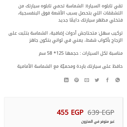
تقي تابلوه السيارة: الشماسة تحمي تابلوه سيارتك من
التشققات اللي بتحصل بسبب الأشعة فوق البنفسجية،
فتخلي مظهر سيارتك دايمًا جديد
تركيب سهل: متحتاجش أدوات إضافية، الشماسة بتثبت على
الزجاج بأكواب شفط، يعني في ثواني بتكون جاهز
مناسبة لكل السيارات : حجمها 125* 58 سم
حافظ على سيارتك باردة ومحميّة مع الشماسة الأمامية
السعر
السعر
455
EGP
639
EGP
الأصلي
الحالي
غير متوفر في المخزون
هو:
هو: