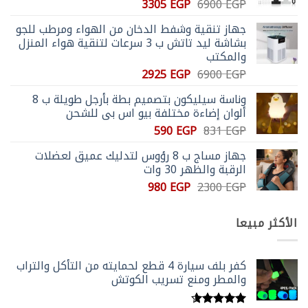
السعر
السعر
3305
EGP
6900
EGP
على
الأصلي
الحالي
صفحة
جهاز تنقية وشفط الدخان من الهواء ومرطب للجو
هو:
هو:
المنتج
بشاشة ليد تاتش ب 3 سرعات لتنقية هواء المنزل
3305 EGP.
6900 EGP.
والمكتب
السعر
السعر
2925
EGP
6900
EGP
الأصلي
الحالي
وناسة سيليكون بتصميم بطة بأرجل طويلة ب 8
هو:
هو:
ألوان إضاءة مختلفة بيو اس بي للشحن
2925 EGP.
6900 EGP.
السعر
السعر
590
EGP
831
EGP
الأصلي
الحالي
جهاز مساج ب 8 رؤوس لتدليك عميق لعضلات
هو:
هو:
الرقبة والظهر 30 وات
590 EGP.
831 EGP.
السعر
السعر
980
EGP
2300
EGP
الأصلي
الحالي
هو:
هو:
الأكثر مبيعا
980 EGP.
2300 EGP.
كفر بلف سيارة 4 قطع لحمايته من التأكل والتراب
والمطر ومنع تسريب الكوتش