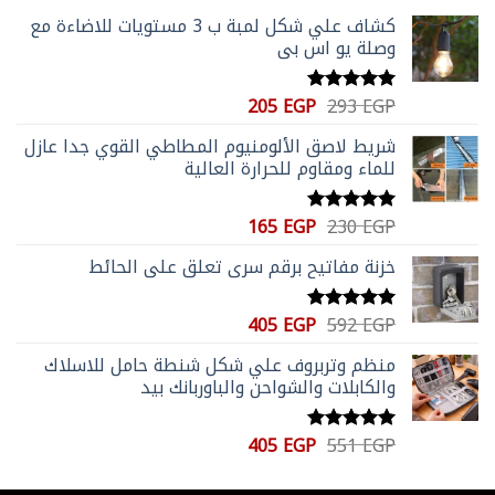
كشاف علي شكل لمبة ب 3 مستويات للاضاءة مع
وصلة يو اس بي
السعر
السعر
205
EGP
293
EGP
تم التقييم
الأصلي
الحالي
5.00
من 5
شريط لاصق الألومنيوم المطاطي القوي جدا عازل
هو:
هو:
للماء ومقاوم للحرارة العالية
205 EGP.
293 EGP.
السعر
السعر
165
EGP
230
EGP
تم التقييم
الأصلي
الحالي
5.00
من 5
خزنة مفاتيح برقم سري تعلق علي الحائط
هو:
هو:
165 EGP.
230 EGP.
السعر
السعر
405
EGP
592
EGP
تم التقييم
الأصلي
الحالي
5.00
من 5
منظم وتربروف علي شكل شنطة حامل للاسلاك
هو:
هو:
والكابلات والشواحن والباوربانك بيد
405 EGP.
592 EGP.
السعر
السعر
405
EGP
551
EGP
تم التقييم
الأصلي
الحالي
5.00
من 5
هو:
هو: