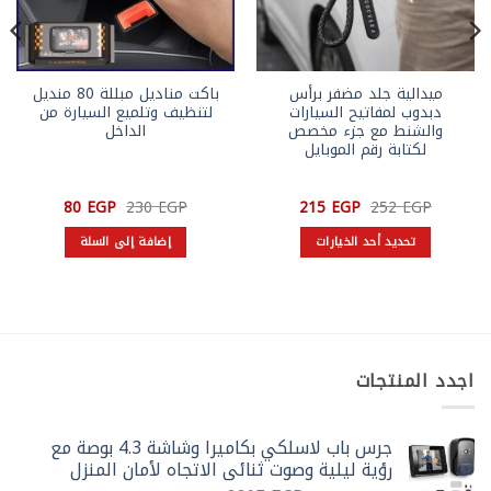
ميدالية جلد مضفر برأس
باكت مناديل مبللة 80 منديل
دبدوب لمفاتيح السيارات
لتنظيف وتلميع السيارة من
والشنط مع جزء مخصص
الداخل
لكتابة رقم الموبايل
السعر
السعر
السعر
السعر
80
EGP
230
EGP
215
EGP
252
EGP
الأصلي
الحالي
الأصلي
الحالي
هو:
هو:
هو:
هو:
تحديد أحد الخيارات
إضافة إلى السلة
80 EGP.
230 EGP.
215 EGP.
252 EGP.
هناك
العديد
من
الأشكال
المختلفة
اجدد المنتجات
لهذا
المنتج.
يمكن
جرس باب لاسلكي بكاميرا وشاشة 4.3 بوصة مع
اختيار
رؤية ليلية وصوت ثنائي الاتجاه لأمان المنزل
الخيارات