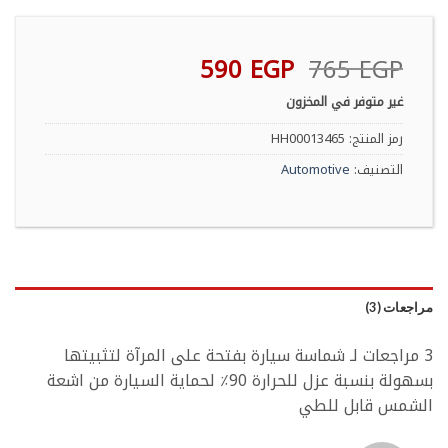
السعر
السعر
590
EGP
765
EGP
الأصلي
الحالي
غير متوفر في المخزون
هو:
هو:
590 EGP.
765 EGP.
رمز المنتج:
HH00013465
التصنيف:
Automotive
مراجعات (3)
3 مراجعات لـ
شماسة سيارة بفتحة على المرآة لتثبيتها
بسهولة بنسبة عزل للحرارة 90٪ لحماية السيارة من اشعة
الشمس قابل للطي