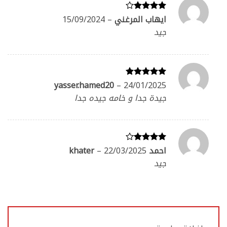
ايهاب المرغني
–
15/09/2024
تم
التقييم
4
جيد
من 5
yasser.hamed20
–
24/01/2025
تم التقييم
5
من 5
جيدة جدا و خامه جيده جدا
احمد khater
22/03/2025
–
تم
التقييم
4
جيد
من 5