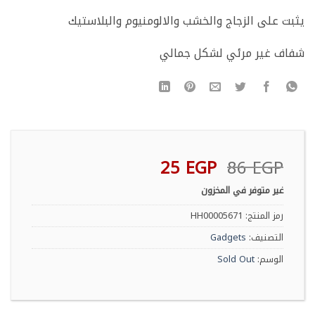
يثبت على الزجاج والخشب والالومنيوم والبلاستيك
شفاف غير مرئي لشكل جمالي
السعر
السعر
25
EGP
86
EGP
الأصلي
الحالي
غير متوفر في المخزون
هو:
هو:
25 EGP.
86 EGP.
رمز المنتج:
HH00005671
التصنيف:
Gadgets
الوسم:
Sold Out