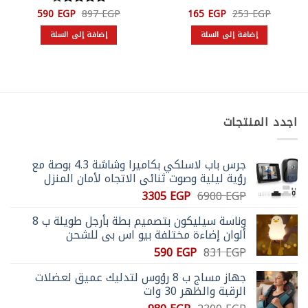
السعر
السعر
السعر
السعر
590
EGP
897
EGP
165
EGP
253
EGP
تم التقييم
الأصلي
الحالي
الأصلي
الحالي
4.14
من
هو:
هو:
هو:
هو:
إضافة إلى السلة
إضافة إلى السلة
5
590 EGP.
897 EGP.
165 EGP.
253 EGP.
اجدد المنتجات
جرس باب لاسلكي بكاميرا وشاشة 4.3 بوصة مع
رؤية ليلية وصوت ثنائي الاتجاه لأمان المنزل
السعر
السعر
3305
EGP
6900
EGP
الأصلي
الحالي
وناسة سيليكون بتصميم بطة بأرجل طويلة ب 8
هو:
هو:
ألوان إضاءة مختلفة بيو اس بي للشحن
3305 EGP.
6900 EGP.
السعر
السعر
590
EGP
831
EGP
الأصلي
الحالي
جهاز مساج ب 8 رؤوس لتدليك عميق لعضلات
هو:
هو:
الرقبة والظهر 30 وات
590 EGP.
831 EGP.