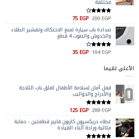
مختلفة
السعر
السعر
75
EGP
200
EGP
تم التقييم
الأصلي
الحالي
4.20
من
صدادة باب سيارة لمنع الاحتكاك وتقشير الطلاء
5
هو:
هو:
والخدوش والصوت 4 قطع
75 EGP.
200 EGP.
السعر
السعر
35
EGP
104
EGP
تم
الأصلي
الحالي
التقييم
4.00
من
هو:
هو:
الأعلى تقيما
5
35 EGP.
104 EGP.
قفل أمان لسلامة الأطفال لغلق باب الثلاجة
والأدراج والدواليب
السعر
السعر
125
EGP
288
EGP
تم التقييم
الأصلي
الحالي
5.00
من 5
غطاء دريكسيون كاربون فايبر قطعتين - حماية
هو:
هو:
مثالية وراحة أثناء القيادة
125 EGP.
288 EGP.