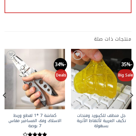
منتجات ذات صلة
-58%
-34%
-35%
Add to
Add to
wishlist
wishlist
le
Deals
Big Sale
جل منظف للكيبورد وفتحات
كماشة 7 *1 لقطع وربط
تكيف العربية لألتقاط الأتربة
الاسلاك وفك المسامير مقاس
بسهولة
7 بوصة