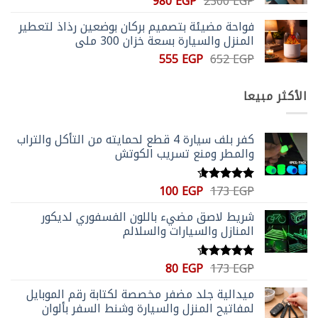
السعر
السعر
980
EGP
2300
EGP
الأصلي
الحالي
فواحة مضيئة بتصميم بركان بوضعين رذاذ لتعطير
هو:
هو:
المنزل والسيارة بسعة خزان 300 ملي
980 EGP.
2300 EGP.
السعر
السعر
555
EGP
652
EGP
الأصلي
الحالي
هو:
هو:
الأكثر مبيعا
555 EGP.
652 EGP.
كفر بلف سيارة 4 قطع لحمايته من التأكل والتراب
والمطر ومنع تسريب الكوتش
السعر
السعر
100
EGP
173
EGP
تم التقييم
الأصلي
الحالي
4.59
من 5
شريط لاصق مضيء باللون الفسفوري لديكور
هو:
هو:
المنازل والسيارات والسلالم
100 EGP.
173 EGP.
السعر
السعر
80
EGP
173
EGP
تم التقييم
الأصلي
الحالي
4.56
من 5
ميدالية جلد مضفر مخصصة لكتابة رقم الموبايل
هو:
هو:
لمفاتيح المنزل والسيارة وشنط السفر بألوان
80 EGP.
173 EGP.