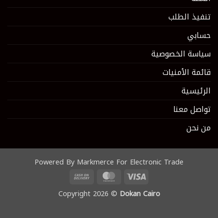
تنفيذ الطلب
حسابي
سياسة الخصوصية
قائمة الأمنيات
الرئيسية
تواصل معنا
من نحن
Powered By Markmerce For Electronic Trade
Cash
MasterCard
Visa
On
Copyright 2026 ©
Dokan Cairo
Delivery