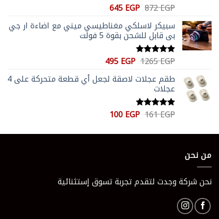
السعر
السعر
645
EGP
872
EGP
تم التقييم
الأصلي
الحالي
5.00
من 5
سبيكر لاسلكي مغناطيسي ميني مع اضاءة ار جي
هو:
هو:
بي قابل للشحن بقوة 5 فولت
645 EGP.
872 EGP.
السعر
السعر
495
EGP
1265
EGP
تم التقييم
الأصلي
الحالي
5.00
من 5
طقم عجلات لاصقة لجعل أي قطعة متحركة على 4
هو:
هو:
عجلات
495 EGP.
1265 EGP.
السعر
السعر
100
EGP
161
EGP
تم التقييم
الأصلي
الحالي
5.00
من 5
هو:
هو:
100 EGP.
161 EGP.
من نحن
نحن شركة وجدت لتقدم تجربة تسوق إستثنائية