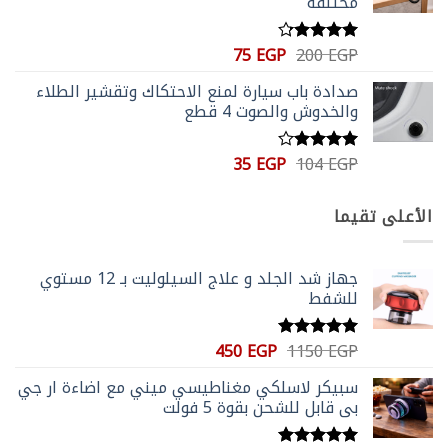
مختلفة
السعر
السعر
75
EGP
200
EGP
تم التقييم
الأصلي
الحالي
4.20
من
صدادة باب سيارة لمنع الاحتكاك وتقشير الطلاء
5
هو:
هو:
والخدوش والصوت 4 قطع
75 EGP.
200 EGP.
السعر
السعر
35
EGP
104
EGP
تم
الأصلي
الحالي
التقييم
4.00
من
هو:
هو:
الأعلى تقيما
5
35 EGP.
104 EGP.
جهاز شد الجلد و علاج السيلوليت بـ 12 مستوي
للشفط
السعر
السعر
450
EGP
1150
EGP
تم التقييم
الأصلي
الحالي
5.00
من 5
سبيكر لاسلكي مغناطيسي ميني مع اضاءة ار جي
هو:
هو:
بي قابل للشحن بقوة 5 فولت
450 EGP.
1150 EGP.