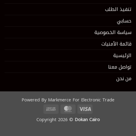
تنفيذ الطلب
حسابي
سياسة الخصوصية
قائمة الأمنيات
الرئيسية
تواصل معنا
من نحن
Powered By Markmerce For Electronic Trade
Cash
MasterCard
Visa
On
Copyright 2026 ©
Dokan Cairo
Delivery