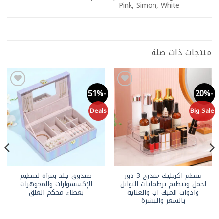
Pink, Simon, White
منتجات ذات صلة
-48%
-51%
-20%
Add to
Add to
wishlist
wishlist
le
Deals
Big Sale
منظم اكريليك متدرج 3 دور
صندوق جلد بمرآة لتنظيم
لحمل وتنظيم برطمانات التوابل
الإكسسوارات والمجوهرات
وادوات الميك اب والعناية
بغطاء محكم الغلق
بالشعر والبشرة