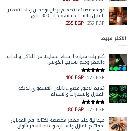
الأصلي
الحالي
فواحة مضيئة بتصميم بركان بوضعين رذاذ لتعطير
هو:
هو:
المنزل والسيارة بسعة خزان 300 ملي
980 EGP.
2300 EGP.
السعر
السعر
555
EGP
652
EGP
الأصلي
الحالي
هو:
هو:
الأكثر مبيعا
555 EGP.
652 EGP.
كفر بلف سيارة 4 قطع لحمايته من التأكل والتراب
والمطر ومنع تسريب الكوتش
السعر
السعر
100
EGP
173
EGP
تم التقييم
الأصلي
الحالي
4.59
من 5
شريط لاصق مضيء باللون الفسفوري لديكور
هو:
هو:
المنازل والسيارات والسلالم
100 EGP.
173 EGP.
السعر
السعر
80
EGP
173
EGP
تم التقييم
الأصلي
الحالي
4.56
من 5
ميدالية جلد مضفر مخصصة لكتابة رقم الموبايل
هو:
هو:
لمفاتيح المنزل والسيارة وشنط السفر بألوان
80 EGP.
173 EGP.