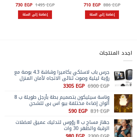
السعر
السعر
السعر
السعر
730
EGP
1495
EGP
710
EGP
886
EGP
الأصلي
الحالي
الأصلي
الحالي
هو:
هو:
هو:
هو:
إضافة إلى السلة
إضافة إلى السلة
730 EGP.
1495 EGP.
710 EGP.
886 EGP.
اجدد المنتجات
جرس باب لاسلكي بكاميرا وشاشة 4.3 بوصة مع
رؤية ليلية وصوت ثنائي الاتجاه لأمان المنزل
السعر
السعر
3305
EGP
6900
EGP
الأصلي
الحالي
وناسة سيليكون بتصميم بطة بأرجل طويلة ب 8
هو:
هو:
ألوان إضاءة مختلفة بيو اس بي للشحن
3305 EGP.
6900 EGP.
السعر
السعر
590
EGP
831
EGP
الأصلي
الحالي
جهاز مساج ب 8 رؤوس لتدليك عميق لعضلات
هو:
هو:
الرقبة والظهر 30 وات
590 EGP.
831 EGP.
السعر
السعر
980
EGP
2300
EGP