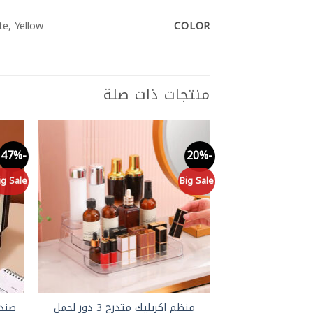
COLOR
te, Yellow
منتجات ذات صلة
-47%
-20%
Add to
wishlist
ig Sale
Big Sale
منظم اكريليك متدرج 3 دور لحمل
صند