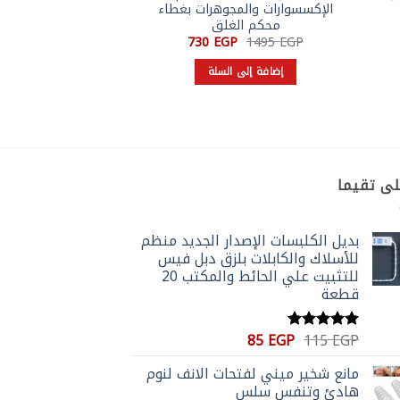
الإكسسوارات والمجوهرات بغطاء
البناطيل والطرح و
محكم الغلق
المسا
السعر
السعر
ا
P
230
EGP
730
EGP
1495
EGP
الأصلي
الحالي
ا
هو:
هو:
ه
إضافة إلى السلة
إضافة إلى 
P.
730 EGP.
1495 EGP.
لى تقيما
بديل الكلبسات الإصدار الجديد منظم
للأسلاك والكابلات بلزق دبل فيس
للتثبيت علي الحائط والمكتب 20
قطعة
السعر
السعر
85
EGP
115
EGP
تم التقييم
الأصلي
الحالي
5.00
من 5
مانع شخير ميني لفتحات الانف لنوم
هو:
هو:
هادئ وتنفس سلس
85 EGP.
115 EGP.