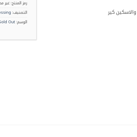
رمز المنتج:
غير مح
الاسكين كير
التصنيف:
essing
الوسم:
Sold Out