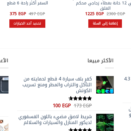
الي 12 خانة بغطاء زجاجي محكم
السفر أكثر راحة 6 قطع
الغلق
السعر
السعر
السعر
السعر
375
EGP
497
EGP
1225
EGP
2300
EGP
الأصلي
الحالي
الأصلي
الحالي
هو:
هو:
هو:
هو:
إضافة إلى السلة
تحديد أحد الخيارات
375 EGP.
497 EGP.
1225 EGP.
2300 EGP.
هناك
العديد
من
الأشكال
المختلفة
الأكثر مبيعا
الأع
لهذا
المنتج.
يمكن
جرس باب لاسلكي بكاميرا وشاشة 4.3
كفر بلف سيارة 4 قطع لحمايته من
اختيار
التأكل والتراب والمطر ومنع تسريب
الخيارات
الكوتش
على
صفحة
السعر
السعر
100
EGP
173
EGP
تم التقييم
المنتج
ل
الأصلي
الحالي
4.59
من 5
و
شريط لاصق مضيء باللون الفسفوري
هو:
هو:
لديكور المنازل والسيارات والسلالم
100 EGP.
173 EGP.