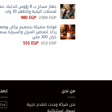
الأصلي
الحالي
جهاز مساج ب 8 رؤوس لتدليك 
هو:
هو:
لعضلات الرقبة والظهر 30 وات
590 EGP.
831 EGP.
السعر
السعر
980
EGP
2300
EGP
الأصلي
الحالي
فواحة مضيئة بتصميم بركان بوضع
هو:
هو:
رذاذ لتعطير المنزل والسيارة بسع
980 EGP.
2300 EGP.
خزان 300 ملي
السعر
السعر
555
EGP
652
EGP
الأصلي
الحالي
هو:
هو:
555 EGP.
652 EGP.
من نحن
تصني
نحن شركة وجدت لتقدم تجربة
 Out
تسوق إستثنائية