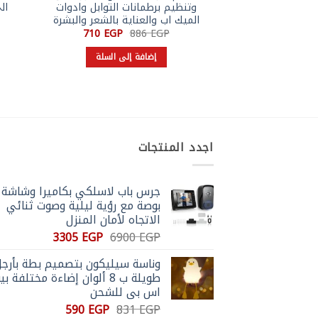
وتنظيم برطمانات التوابل وادوات
الميك اب والعناية بالشعر والبشرة
السعر
السعر
710
EGP
886
EGP
الأصلي
الحالي
هو:
هو:
إضافة إلى السلة
710 EGP.
886 EGP.
اجدد المنتجات
بوصة مع رؤية ليلية وصوت ثنائي
الاتجاه لأمان المنزل
السعر
السعر
3305
EGP
6900
EGP
الأصلي
الحالي
وناسة سيليكون بتصميم بطة بأرج
هو:
هو:
طويلة ب 8 ألوان إضاءة مختلفة بي
3305 EGP.
6900 EGP.
اس بي للشحن
السعر
السعر
590
EGP
831
EGP